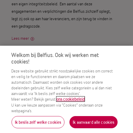
een eigen integriteitsbeleid. Een aantal van deze
engagementen en verplichtingen die Belfius zichzelf oplegt,
legt zij ook op aan haar leveranciers, en zijn terug te vinden in
een gedragscode.
Lees meer
Welkom bij Belfius. Ook wij werken met
Fiscale beleidsnota
cookies!
Als lokaal verankerde bank-verzekeraar willen we ook op
Deze website gebruikt strikt noodzakelijke cookies om correct
en veilig te functioneren en daarom plaatsen we ze
fiscaal vlak transparant communiceren naar onze
automatisch. Daarnaast worden ook cookies voor andere
stakeholders.
doeleinden gebruikt. Kies zelf welke categorieën u al dan niet
aanvaardt via ‘Ik beslis zelf welke cookies’.
Lees meer
Meer weten? Bekijk gerust
.
ons cookiebeleid
U kan uw keuze aanpassen via “Cookies” onderaan onze
webpagina’s.
Patriot Act
Ik beslis zelf welke cookies
Ik aanvaard alle cookies
Verplichte certificering voor elke buitenlandse bank die een
MENU