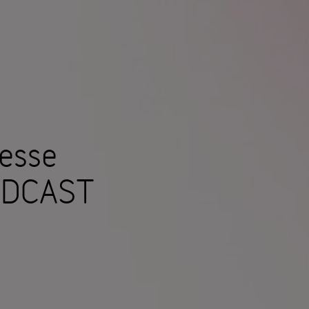
resse
ODCAST