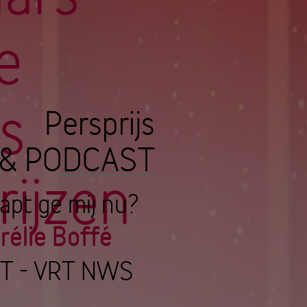
e
us
Persprijs
 & PODCAST
rijzen
apt ge mij nu?
rélie Boffé
T - VRT NWS