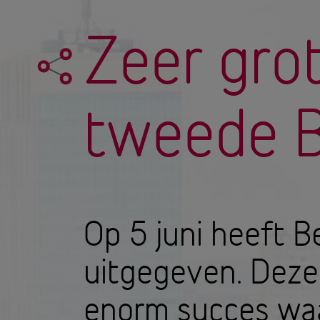
Zeer gro
tweede B
Op 5 juni heeft B
uitgegeven. Deze 
enorm succes waa