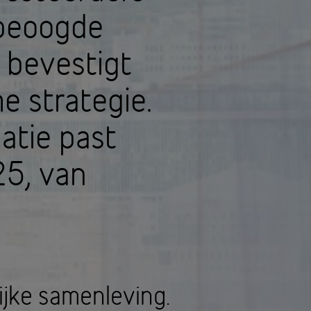
 beoogde
 bevestigt
e strategie.
atie past
25, van
ijke samenleving.