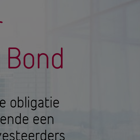
r
n Bond
e obligatie
kende een
vesteerders