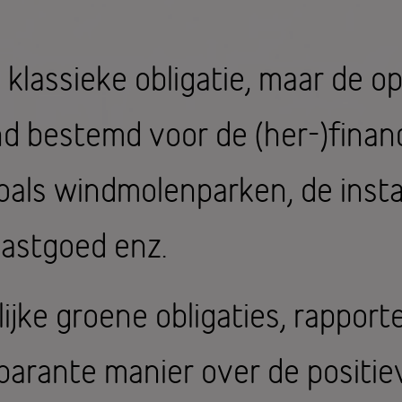
klassieke obligatie, maar de o
end bestemd voor de (her-)finan
als windmolenparken, de instal
vastgoed enz.
ijke groene obligaties, rapport
parante manier over de positie