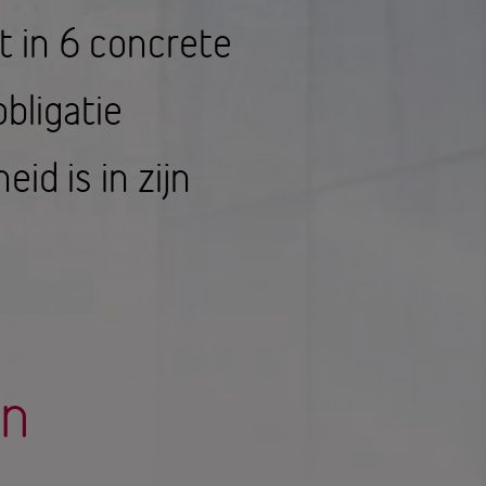
t in 6 concrete
bligatie
d is in zijn
en