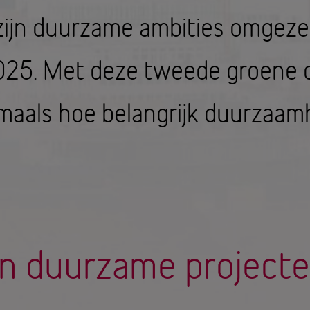
zijn duurzame ambities omgeze
025. Met deze tweede groene o
aals hoe belangrijk duurzaamhei
an duurzame project