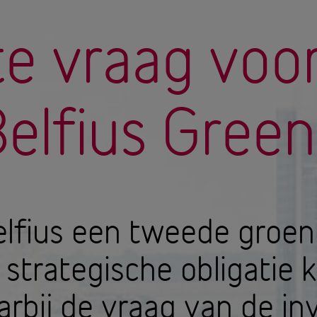
te vraag voo
elfius Gree
elfius een tweede groen
strategische obligatie 
rbij de vraag van de in