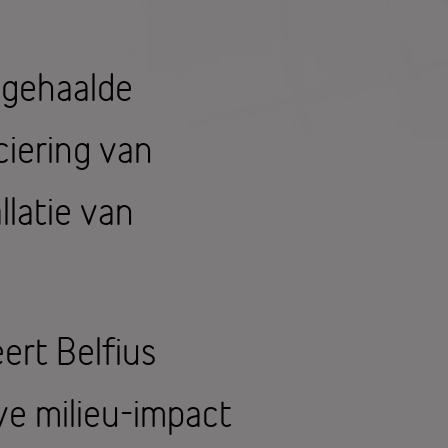
pgehaalde
ciering van
latie van
eert Belfius
ve milieu-impact