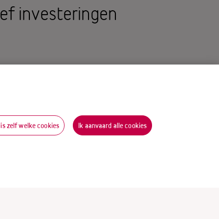
ief investeringen
oen euro en is
rs.
lis zelf welke cookies
Ik aanvaard alle cookies
n release