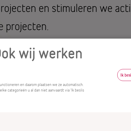
rojecten en stimuleren we act
e projecten.
heeft een waarde van 750 milj
Ook wij werken
onele en professionele belegge
Ik bes
 functioneren en daarom plaatsen we ze automatisch.
ke categorieën u al dan niet aanvaardt via ‘Ik beslis
de Green Bond:
zie transactio