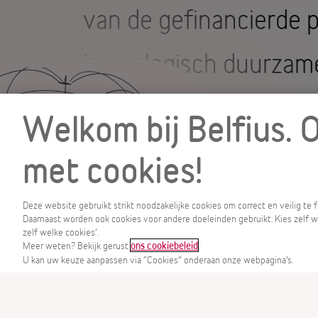
van de gefinancierde p
in ecologisch duurzam
De nieuwe Green Bond 
Welkom bij Belfius. 
bestemd voor instituti
met cookies!
Deze website gebruikt strikt noodzakelijke cookies om correct en veilig te
Daarnaast worden ook cookies voor andere doeleinden gebruikt. Kies zelf wel
MENU
zelf welke cookies’.
Meer weten? Bekijk gerust
.
ons cookiebeleid
U kan uw keuze aanpassen via “Cookies” onderaan onze webpagina’s.
Voor meer info over 