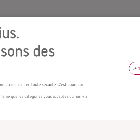
us.
and
isons des
Je 
trat
Réception de
orrectement et en toute sécurité. C’est pourquoi
commande
s-même quelles catégories vous acceptez ou non via
 nos
Les bons de co
ls sont
seront toujours 