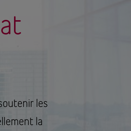
iat
soutenir les
llement la