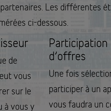
 partenaires. Les différentes é
umérées ci-dessous.
nisseur
Participation
d’offres
ue de
Une fois sélecti
eut vous
participer à un app
rer sur le
vous faudra un c
u à vous y