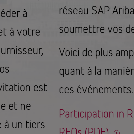
réseau SAP Ariba
céder à
soumettre vos de
t à votre
urnisseur,
Voici de plus amp
vos
quant à la maniè
itation est
ces événements
.
e et ne
Participation in 
 à un tiers.
RFQs (PDF)