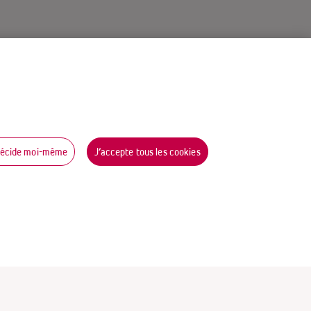
décide moi-même
J’accepte tous les cookies
s bons de
mmande vous
envoyés par