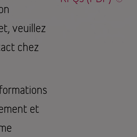
bon
t, veuillez
tact chez
nformations
rement et
mme