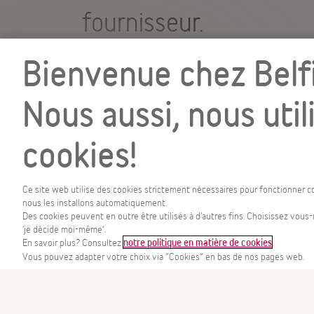
fournisseur.
Bienvenue chez Belfi
Supplier registration 
Nous aussi, nous util
qualification (PDF)
cookies!
Signature du con
Ce site web utilise des cookies strictement nécessaires pour fonctionner c
nous les installons automatiquement.
Des cookies peuvent en outre être utilisés à d'autres fins. Choisissez vou
Pour nous assurer que
MENU
'je décide moi-même’.
En savoir plus? Consultez
.
notre politique en matière de cookies
Vous pouvez adapter votre choix via “Cookies” en bas de nos pages web.
documents contractue