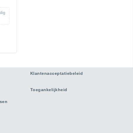
jdig
Klantenacceptatiebeleid
Toegankelijkheid
ssen