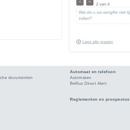
2
van 4
Previous
Next
Wat als u uw aangifte niet ti
indien?
Lees alle vragen
Automaat en telefoon
sche documenten
Automaten
r
Belfius Direct Alert
Reglementen en prospectu