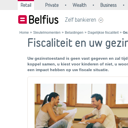
Retail
Private
Wealth
Business
Zelf bankieren
Home
Sleutelmomenten
Belastingen
Dagelijkse fiscaliteit
Ge
Fiscaliteit en uw gezi
Uw gezinstoestand is geen vast gegeven en zal tijde
koppel samen, u kiest voor kinderen of niet, u woo
een impact hebben op uw fiscale situatie.