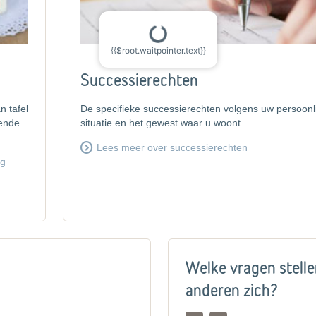
{{$root.waitpointer.text}}
Successierechten
n tafel
De specifieke successierechten volgens uw persoonl
lende
situatie en het gewest waar u woont.
Lees meer over successierechten
ng
Welke vragen stell
anderen zich?