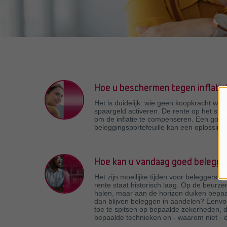
Hoe u beschermen tegen inflatie
Het is duidelijk: wie geen koopkracht wil v
spaargeld activeren. De rente op het spa
om de inflatie te compenseren. Een goed
beleggingsportefeuille kan een oplossing z
Hoe kan u vandaag goed belegge
Het zijn moeilijke tijden voor beleggers: a
rente staat historisch laag. Op de beur
halen, maar aan de horizon duiken bepaa
dan blijven beleggen in aandelen? Eenv
toe te spitsen op bepaalde zekerheden, 
bepaalde technieken en - waarom niet - d