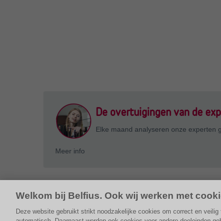
De overtuigingen van de exp
Elke maand analyseren onze experten gro
Meer info
Welkom bij Belfius. Ook wij werken met cooki
Deze website gebruikt strikt noodzakelijke cookies om correct en veili
automatisch. Daarnaast worden ook cookies voor andere doeleinden gebru