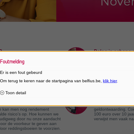
?
Beleg in schone e
wereld.
erliezen, moet zijn/haar
Foutmelding
arboekje is al jaren onvoldoende
De energieprijzen beh
 gespreide
brandstoffen stijgt s
Er is een fout gebeurd
ijn.
duurzaamheid? En h
n?
Is de inflatie-ops
lle activaklassen zijn duur en de
Het leven wordt elke
zen kan men nog rendement
geldontwaarding. Co
lde risico’s op. Hoe kunnen we
100 euro over 10 jaar.
oudigweg door nu onze aandacht
verwijst men vaak na
door de voorkeur te geven aan
oor reddingsboeien te voorzien.