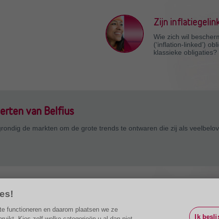
Zijn inflatiegeli
Wie zich wil bescherm
(‘inflation-linked’) 
klassieke obligaties?
erten van Belfius
ndig de markten om de grote trends te ontwaren die zij als veelbeloven
es!
g te functioneren en daarom plaatsen we ze
Ik besli
ikt. Kies zelf welke categorieën u al dan niet