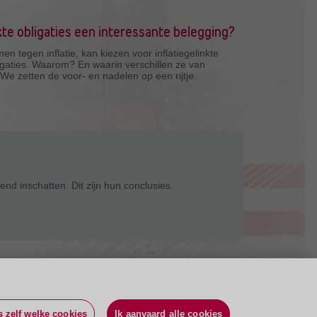
nkte obligaties een interessante belegging?
en tegen inflatie, kan kiezen voor inflatiegelinkte
obligaties. Waarom? En waarin verschillen ze van
 We zetten de voor- en nadelen op een rijtje.
d inschatten. Dit zijn hun conclusies.
s zelf welke cookies
Ik aanvaard alle cookies