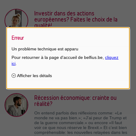
Investir dans des actions
européennes? Faites le choix de la
qualité!
Malgré de bons résultats boursiers depuis le
Erreur
début de l’année, la situation économique
européenne connaît un net ralentissement de
Un problème technique est apparu
ses perspectives de croissance. Les principaux
indicateurs de confiance sont à la traîne, surtout
dans le secteur industriel. Pourtant, Geoffroy
Goenen, responsable de la gestion des actions
européennes chez Candriam, reste convaincu
qu’il y a toujours une place pour les actions
européennes dans votre portefeuille.
Récession économique: crainte ou
réalité?
On entend parfois des réflexions comme: «Le
monde ne va pas bien.»; «J’ai peur de Trump et
de la guerre commerciale.» ou encore «Il faut
voir ce que nous réserve le Brexit.» Et c’est bien
compréhensible: les nouvelles relayées dans les