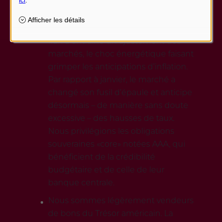
Nous avons une position longue de
duration sur les obligations
européennes «core». La guerre en
Iran a entraîné un ajustement des
marchés, le choc énergétique faisant
grimper les anticipations d’inflation.
Par rapport à janvier, le marché a
changé son fusil d’épaule et anticipe
désormais – de manière sans doute
excessive – des hausses de taux.
Nous privilégions les obligations
souveraines «core» notées AAA, qui
bénéficient de la crédibilité
budgétaire et de celle de leur
banque centrale.
Nous sommes légèrement vendeurs
de bons du Trésor américain. La