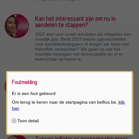
Kan het interessant zijn om nu in
aandelen te stappen?
2022 was voor zowel aandelen als obligaties een
moeilijk jaar. Biedt 2023 betere opportuniteiten
voor aandelenbeleggers of mogen we meer van
hetzelfde verwachten? We gaan na wat het
moeilijke beursjaar net veroorzaakte en of er
beterschap op komst is.
Europa bulkt van de innoverende
Foutmelding
ondernemingen
Er is een fout gebeurd
We hebben wel eens de neiging te denken dat
innovatie vooral iets is van de Verenigde Staten
of China. En toch, ons continent hinkt allerminst
achterop: heel wat ondernemingen hebben een
vernieuwende knowhow ontwikkeld die
internationaal erkend wordt.
Tussen inflatie en economische groei: