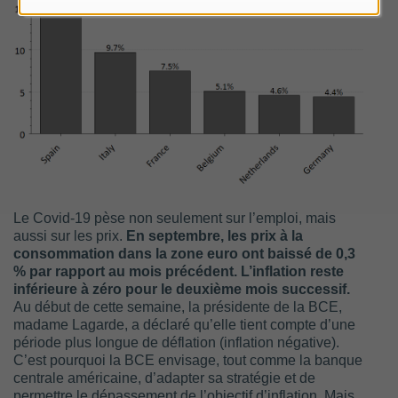
Le Covid-19 pèse non seulement sur l’emploi, mais
aussi sur les prix.
En septembre, les prix à la
consommation dans la zone euro ont baissé de 0,3
% par rapport au mois précédent. L’inflation reste
inférieure à zéro pour le deuxième mois successif.
Au début de cette semaine, la présidente de la BCE,
madame Lagarde, a déclaré qu’elle tient compte d’une
période plus longue de déflation (inflation négative).
C’est pourquoi la BCE envisage, tout comme la banque
centrale américaine, d’adapter sa stratégie et de
permettre le dépassement de l’objectif d’inflation. Mais