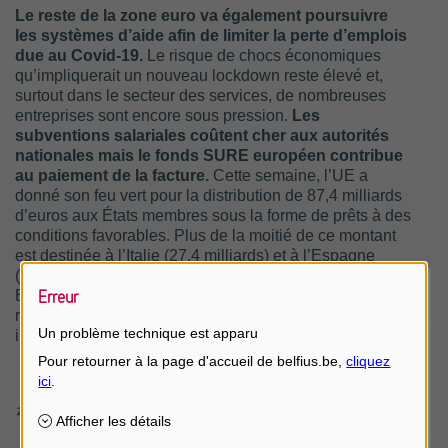
Le reste de la zone euro va également poursuivre
les systèmes d’aide afin de limiter la perte d’emplois
due au Covid-19.
Le risque de chocs économiques
qu’impliquerait un nouveau lockdown reste élevé et,
surtout dans le secteur des services, de nombreuses
entreprises sont encore sous pression.
Les
subventions salariales coûtent cher aux autorités
nationales mais le fonds SURE européen contribue
au paiement de la facture.
Cette semaine, l’UE a
donné son feu vert pour la distribution de 87,4 milliards
d’euros aux États membres sous la forme de prêts à des
conditions favorables. Plus de la moitié de ce montant
est destinée à l’Italie (27,4 milliards) et à l’Espagne
(21,3 milliards), tandis qu’avec 7,8 milliards d’euros, la
Erreur
Belgique se retrouve en quatrième position. Il reste une
réserve de 12,6 milliards d’euros dans le fonds SURE
Un problème technique est apparu
initial. Elle peut toujours venir à point.