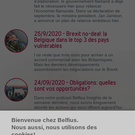
d’élaboration, le gouvernement flamand a déjà
fait le nécessaire hier pour relancer
l’économie flamande. Dans sa déclaration de
septembre, le ministre-président, Jan Jambon,
a annoncé un plan de relance ambitieux hier..
25/9/2020 - Brexit no-deal: la
Belgique dans le top 3 des pays
vulnérables
l ne reste que trois mois pour arriver à un
accord commercial avec les Britanniques.
Mais les derniers développements
assombrissent les négociations sur le Brexit.
24/09/2020 - Obligations: quelles
sont vos opportunités?
Dans notre podcast Belfius Insights de la
semaine dernière, nous avons longuement
abordé les actions qui vous offrent aujourd'hui
des opportunités sur le long terme.
Bienvenue chez Belfius.
23/9/2020 - La reprise dans la zone
Nous aussi, nous utilisons des
euro ralentit
cookies!