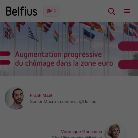
Frank Maet
Senior Macro Economist @Belfius
Véronique Goossens
Chief Economist @Belfius