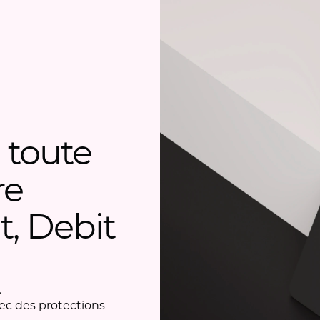
 toute
re
t, Debit
.
ec des protections