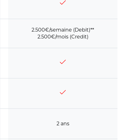
2.500€/semaine (Debit)**
2.500€/mois (Credit)
2 ans