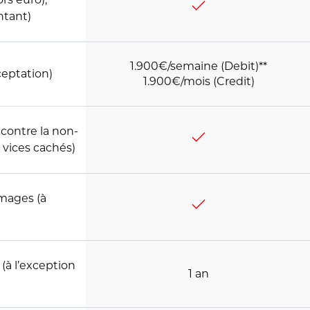
ntant)
1.900€/semaine (Debit)**
ceptation)
1.900€/mois (Credit)
 contre la non-
s vices cachés)
mmages (à
(à l’exception
1 an