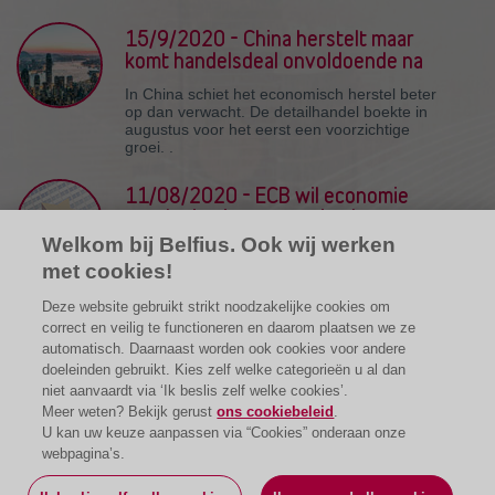
15/9/2020 - China herstelt maar
komt handelsdeal onvoldoende na
In China schiet het economisch herstel beter
op dan verwacht. De detailhandel boekte in
augustus voor het eerst een voorzichtige
groei. .
11/08/2020 - ECB wil economie
voorlopig niet extra stimuleren
Welkom bij Belfius. Ook wij werken
De Europese Centrale Bank gooit voorlopig
geen nieuwe stimuleringsmaatregelen in de
met cookies!
strijd tegen de Covid-19 crisis.
Deze website gebruikt strikt noodzakelijke cookies om
correct en veilig te functioneren en daarom plaatsen we ze
automatisch. Daarnaast worden ook cookies voor andere
doeleinden gebruikt. Kies zelf welke categorieën u al dan
niet aanvaardt via ‘Ik beslis zelf welke cookies’.
Meer weten? Bekijk gerust
ons cookiebeleid
.
U kan uw keuze aanpassen via “Cookies” onderaan onze
webpagina’s.