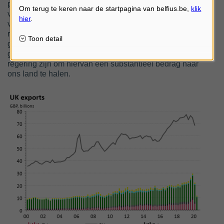
producten die eerst richting Duitsland gaan en
vervolgens naar het VK worden geëxporteerd. Op een
vorige Europese top werd beslist dat er een brexit
reservefonds komt van 5 miljard euro voor de meest
getroffen lidstaten en sectoren. De verdeling ervan
gebeurt later dit jaar. Het zal aan de nieuwe Belgische
regering zijn om hiervan een substantieel bedrag naar
ons land te halen.