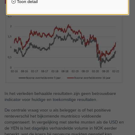
in laatste 5 jaar
In het verleden behaalde resultaten zijn geen betrouwbare
indicator voor huidige en toekomstige resultaten.
De centrale vraag voor u als belegger is of het positieve
renteverschil het bijkomende muntrisico voldoende
compenseert. In vergelijking met sterke munten als de USD en
de YEN is het dagelijks verhandelde volume in NOK eerder
beperkt, wat de koers bij nerveuze markten negatief kan