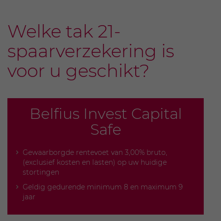
Welke tak 21-
spaarverzekering is
voor u geschikt?
Belfius Invest Capital
Safe
Gewaarborgde rentevoet van 3,00% bruto,
(exclusief kosten en lasten) op uw huidige
stortingen
Geldig gedurende minimum 8 en maximum 9
jaar