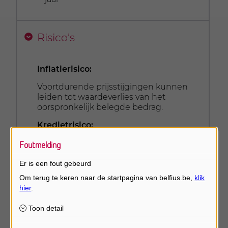
Risico’s
Inflatierisico:
Voortdurende prijsstijgingen kunnen
leiden tot waardeverlies van het
oorspronkelijk belegde bedrag.
Kredietrisico:
Bij een faillissement van de
Foutmelding
verzekeringsmaatschappij Belfius
Insurance is het mogelijk dat uw
Er is een fout gebeurd
belegde kapitaal en/of uw rente niet of
niet volledig wordt terugbetaald. De
door particulieren en bepaalde
rechtspersonen gestorte bedragen
vallen onder het wettelijke Belgische
depositogarantiestelsel ten belope van