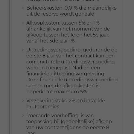
begunstigde(n) wijzigen. Het aan de
Beheerskosten: 0,01% die maandelijks
begunstigde(n) uitgekeerde kapitaal
uit de reserve wordt gehaald
komt overeen met de waarde van de
polis op het moment van overlijden. Bij
Afkoopkosten: tussen 5% en 1%,
Belfius Invest Capital en Belfius Invest
afhankelijk van het moment van de
Capital Safe is ook een optionele
afkoop tussen het 1e en het 5e jaar;
overlijdensdekking mogelijk.
vanaf het 5de jaar 1%.
Uittredingsvergoeding: gedurende de
eerste 8 jaar van het contract kan een
conjuncturele uittredingsvergoeding
worden toegepast. Nadien een
financiële uittredingsvergoeding.
Deze financiële uittredingsvergoeding
samen met de afkoopkosten is
beperkt tot maximum 5%.
Verzekeringstaks: 2% op betaalde
brutopremies
Roerende voorheffing: is van
toepassing bij (gedeeltelijke) afkoop
van uw contract tijdens de eerste 8
jaar