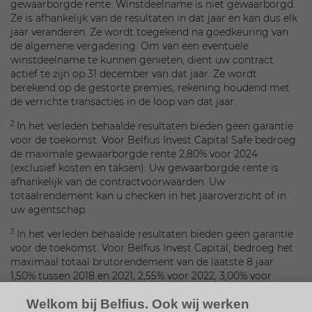
gewaarborgde rente. Winstdeelname is niet gewaarborgd.
Ze is afhankelijk van de resultaten in dat jaar en kan dus elk
jaar veranderen. Ze wordt toegekend na goedkeuring van
de algemene vergadering. Om van een eventuele
winstdeelname te kunnen genieten, dient uw contract
actief te zijn op 31 december van dat jaar. Ze wordt
berekend op de gestorte premies, rekening houdend met
de verrichte transacties in de loop van dat jaar.
2
In het verleden behaalde resultaten bieden geen garantie
voor de toekomst. Voor Belfius Invest Capital Safe bedroeg
de maximale gewaarborgde rente 2,80% voor 2024
(exclusief kosten en taksen). Uw gewaarborgde rente is
afhankelijk van de contractvoorwaarden. Uw
totaalrendement kan u checken in het jaaroverzicht of in
uw agentschap.
3
In het verleden behaalde resultaten bieden geen garantie
voor de toekomst. Voor Belfius Invest Capital, bedroeg het
maximaal totaal brutorendement van de laatste 8 jaar
1,50% tussen 2018 en 2021, 2,55% voor 2022, 3,00% voor
2023, 2,75% voor 2024 en 2,90% voor 2025 (exclusief kosten
Welkom bij Belfius. Ook wij werken
en taksen, in functie van de contractvoorwaarden, wanneer