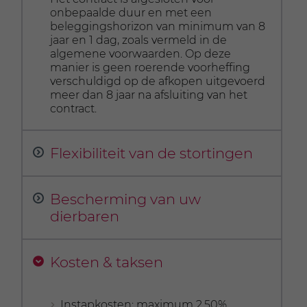
onbepaalde duur en met een
beleggingshorizon van minimum van 8
jaar en 1 dag, zoals vermeld in de
algemene voorwaarden. Op deze
manier is geen roerende voorheffing
verschuldigd op de afkopen uitgevoerd
meer dan 8 jaar na afsluiting van het
contract.
Flexibiliteit van de stortingen
De eerste premie bedraagt minimaal
Bescherming van uw
2.500 euro. Daarna bepaalt u zelf het
dierbaren
bedrag dat u al dan niet stort, met een
minimum van 100 euro indien u kiest
voor een vrije betaling. Deze
Bij het afsluiten van het contract wijst u
Kosten & taksen
minimumpremie wordt gereduceerd
de begunstigde(n) aan in geval van uw
naar 25 euro indien u kiest voor een
overlijden. Tijdens de looptijd van het
doorlopende opdracht.
contract kan u te allen tijde uw
Instapkosten: maximum 2,50%