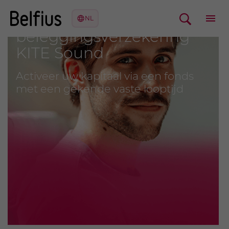
De
beleggingsverzekering
KITE Sound
Activeer uw kapitaal via een fonds
met een gekende vaste looptijd