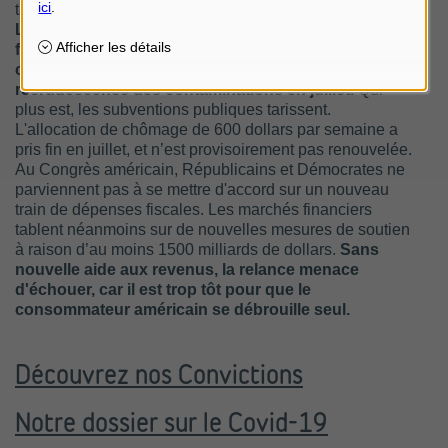
taux de chômage reste temporairement proche de 10%.
La peur de perdre son travail règne donc toujours et
fait d’autant plus vaciller la confiance des
consommateurs qu’elle est renforcée par la
recrudescence des contaminations en juillet.
Qui
plus est, les subventions publiques tarissent.
L'allocation de chômage de 600 dollars par semaine a
pris fin en juillet, et n’est provisoirement pas renouvelée.
Au Congrès américain, Républicains et Démocrates ne
parviennent pas à se mettre d'accord sur un nouveau
train de dépenses fiscales. Les marchés financiers
tablent néanmoins sur de nouvelles mesures de soutien
à raison d’au moins 1500 milliards de dollars.
Sans
nouvelle aide aux revenus, la relance menace
d'échouer, car il est trop tôt pour que le
consommateur américain se débrouille seul.
Découvrez nos Convictions
Notre dossier sur le Covid-19