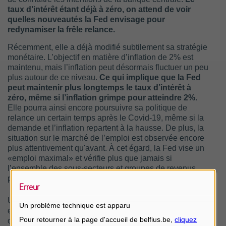
taux d’intérêt étant déjà à zéro, on attend de voir
quelles nouveautés la Fed envisage pour
redynamiser la frêle relance.
Récemment, elle a déjà modifié subtilement sa stratégie
monétaire. L’objectif en matière d’inflation de 2% est
maintenu, mais l’inflation peut désormais fluctuer un peu
plus autour de ce niveau.
Ce qui implique que la Fed
peut maintenir plus longtemps le taux d’intérêt à
zéro, même si l’inflation grimpe pour atteindre 2%.
Elle pourra ainsi encore poursuivre sa politique de
relance un certain temps après le Covid-19, même si la
demande et l’inflation repartent à la hausse. De plus, la
situation sur le marché de l’emploi est observée encore
plus attentivement qu'avant. À cet égard, la Fed vise un
«emploi maximal» et vérifie plus que jamais si
l’ensemble des sous-secteurs et groupes de revenus
profitent suffisamment d’un redressement.
Erreur
Une solide création d’emplois ne semble certes pas
Un problème technique est apparu
encore pour tout de suite. Les dégâts énormes survenus
cette année ont déjà été compensés en partie, mais le