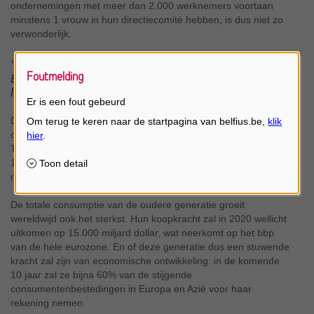
ondernemingen met meer dan 2.000 werknemers voortaan
minstens 1 vrouw in hun directiecomité hebben, is dus niet zo
verwonderlijk.
"Doelstelling voor duurzame ontwikkeling nr. 3:
Foutmelding
Een goede gezondheid en welzijn voor alle
leeftijden"
Er is een fout gebeurd
De wereldwijde bevolkingsgroep van 65-plussers groeide van
ongeveer 130 miljoen mensen in 1950 tot 700 miljoen in 2019.
Tegen 2050 zal hun aantal verdubbeld zijn tot 1,5 miljard ofwel
16% van de totale wereldbevolking. En tegen 2100 zullen er
meer dan 2,7 miljard 65-plussers zijn.
De totale consumptie van de oudere generatie groeit
wereldwijd ook het sterkst. Hun koopkracht zal in 2020 wellicht
uitkomen op 15.000 miljard dollar, wat neerkomt op het bbp
van de hele eurozone. En of deze generatie dus een stuwende
kracht zal zijn van economische ontwikkeling: in de komende
10 jaar zal ze bijna 60% van de stijgende
consumentenbestedingen in Europa en Azië voor haar
rekening nemen.