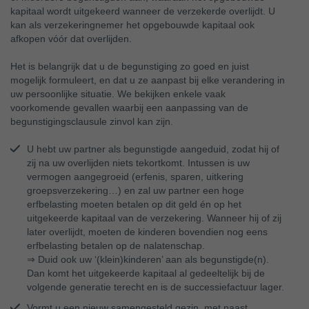
kapitaal wordt uitgekeerd wanneer de verzekerde overlijdt. U
kan als verzekeringnemer het opgebouwde kapitaal ook
afkopen vóór dat overlijden.
Het is belangrijk dat u de begunstiging zo goed en juist
mogelijk formuleert, en dat u ze aanpast bij elke verandering in
uw persoonlijke situatie. We bekijken enkele vaak
voorkomende gevallen waarbij een aanpassing van de
begunstigingsclausule zinvol kan zijn.
U hebt uw partner als begunstigde aangeduid, zodat hij of
zij na uw overlijden niets tekortkomt. Intussen is uw
vermogen aangegroeid (erfenis, sparen, uitkering
groepsverzekering…) en zal uw partner een hoge
erfbelasting moeten betalen op dit geld én op het
uitgekeerde kapitaal van de verzekering. Wanneer hij of zij
later overlijdt, moeten de kinderen bovendien nog eens
erfbelasting betalen op de nalatenschap.
⇒ Duid ook uw ‘(klein)kinderen’ aan als begunstigde(n).
Dan komt het uitgekeerde kapitaal al gedeeltelijk bij de
volgende generatie terecht en is de successiefactuur lager.
Vormt u een nieuw samengesteld gezin, met naast