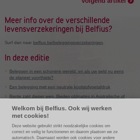
Volgend artikel
Meer info over de verschillende
levensverzekeringen bij Belfius?
Surf dan naar
belfius.be/beleggingsverzekeringen
.
In deze editie
Beleggen in een schonere wereld: en als uw geld nu eens
de planeet voorthielp?
Een belegging met een neutrale koolstofvoetafdruk
Rente zakt dieper weg. Bieden obligaties in Australische of
Nieuw-Zeelandse dollar soelaas?
Welkom bij Belfius. Ook wij werken
Check regelmatig de begunstigingsclausule van uw
met cookies!
beleggingsverzekering
Deze website gebruikt strikt noodzakelijke cookies om
Rode Neuzen Dag 2019
correct en veilig te functioneren en daarom plaatsen we ze
automatisch. Daarnaast worden ook cookies voor andere