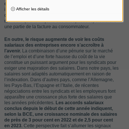
européenne est depuis quelques mois en proie à une
inflation des prix à la production de plus de 30 pour
cent. Des enquêtes menées auprès des entreprises
montrent qu’une majorité des entreprises répercuteront
une partie de la facture au consommateur.
En outre, le risque augmente de voir les coûts
salariaux des entreprises encore s’accroître à
l’avenir.
La combinaison d’une pénurie sur le marché
de l’emploi et d’une forte hausse du coût de la vie
constitue un puissant argument pour les syndicats pour
exiger une majoration des salaires. Dans notre pays, les
salaires sont adaptés automatiquement en raison de
l’indexation. Dans d’autres pays, comme l’Allemagne,
les Pays-Bas, l’Espagne et l’Italie, de récentes
négociations entre les syndicats et les employeurs font
apparaître une croissance plus forte des salaires que
les années précédentes.
Les accords salariaux
conclus depuis le début de cette année indiquent,
selon la BCE, une croissance nominale des salaires
de près de 3 pour cent en 2022 et de 2,5 pour cent
en 2023.
Cette perspective fait s’allumer les signaux