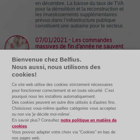
en décembre. La baisse du taux de TVA
pour la démolition et la reconstruction et
les investissements supplémentaires
prévus dans l’infrastructure publique
constituent une aubaine pour le secteur.
07/01/2021 - Les commandes
massives de fin d’année ne sauvent
pas l’horeca
Bienvenue chez Belfius.
La baisse des revenus dans l'horeca a
Nous aussi, nous utilisons des
été la plus spectaculaire lors du premier
lockdown. Après la réouverture des
cookies!
hôtels, cafés et restaurants le 8 juin, nous
avons vu les ventes rebondir, mais la
Ce site web utilise des cookies strictement nécessaires
reprise cet été a été insuffisante.
pour fonctionner correctement et en toute sécurité. C’est
pourquoi nous les installons automatiquement.
Des cookies peuvent en outre être utilisés à d'autres fins.
Choisissez vous-même quelles catégories vous acceptez
ou non via 'je décide moi-même’.
En savoir plus? Consultez
notre politique en matière de
cookies
.
Vous pouvez adapter votre choix via “Cookies” en bas de
nos pages web.