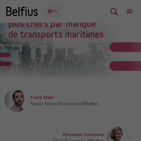
Frank Maet
Senior Macro Economist @Belfius
Véronique Goossens
Chief Economist @Belfius