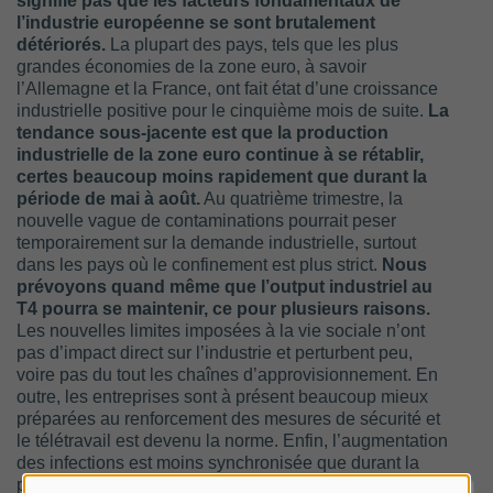
signifie pas que les facteurs fondamentaux de
l’industrie européenne se sont brutalement
détériorés.
La plupart des pays, tels que les plus
grandes économies de la zone euro, à savoir
l’Allemagne et la France, ont fait état d’une croissance
industrielle positive pour le cinquième mois de suite.
La
tendance sous-jacente est que la production
industrielle de la zone euro continue à se rétablir,
certes beaucoup moins rapidement que durant la
période de mai à août.
Au quatrième trimestre, la
nouvelle vague de contaminations pourrait peser
temporairement sur la demande industrielle, surtout
dans les pays où le confinement est plus strict.
Nous
prévoyons quand même que l’output industriel au
T4 pourra se maintenir, ce pour plusieurs raisons.
Les nouvelles limites imposées à la vie sociale n’ont
pas d’impact direct sur l’industrie et perturbent peu,
voire pas du tout les chaînes d’approvisionnement. En
outre, les entreprises sont à présent beaucoup mieux
préparées au renforcement des mesures de sécurité et
le télétravail est devenu la norme. Enfin, l’augmentation
des infections est moins synchronisée que durant la
première vague. Cette fois, tous les pays ne sont pas