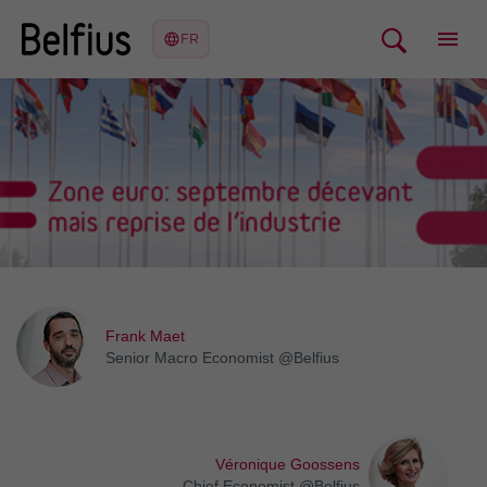
Frank Maet
Senior Macro Economist @Belfius
Véronique Goossens
Chief Economist @Belfius