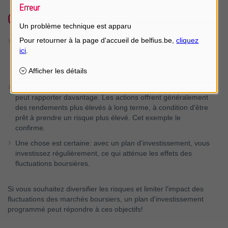
Erreur
Que nous apprend ce graphique?
Un problème technique est apparu
Si vous investissez ponctuellement, juste avant un
effondrement brutal du marché boursier, votre
investissement risque de donner de moins bons résultats
que s’il avait été programmé.
À très long terme par contre, un investissement ponctuel
peut rapporter davantage. Les actions offrent généralement
des rendements plus élevés à long terme, à condition d'être
prêt à prendre un risque plus élevé. Cet exemple le
confirme.
Une chose est certaine: avec un plan d'investissement, vous
investissez régulièrement, ce qui atténue les effets des
fluctuations boursières.
Si vous souhaitez diversifier les risques et limiter l'impact des
fluctuations des marchés boursiers, un plan d'investissement
programmé peut répondre à ces objectifs!