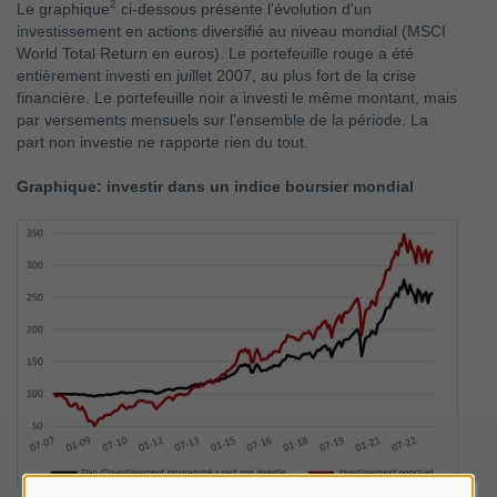
2
Le graphique
ci-dessous présente l'évolution d'un
investissement en actions diversifié au niveau mondial (MSCI
World Total Return en euros). Le portefeuille rouge a été
entièrement investi en juillet 2007, au plus fort de la crise
financière. Le portefeuille noir a investi le même montant, mais
par versements mensuels sur l'ensemble de la période. La
part non investie ne rapporte rien du tout.
Graphique: investir dans un indice boursier mondial