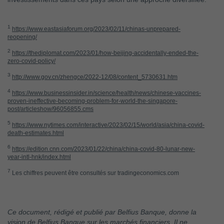
1
https://www.eastasiaforum.org/2023/02/11/chinas-unprepared-
reopening/
2
https://thediplomat.com/2023/01/how-beijing-accidentally-ended-the-
zero-covid-policy/
3
http://www.gov.cn/zhengce/2022-12/08/content_5730631.htm
4
https://www.businessinsider.in/science/health/news/chinese-vaccines-
proven-ineffective-becoming-problem-for-world-the-singapore-
post/articleshow/96056855.cms
5
https://www.nytimes.com/interactive/2023/02/15/world/asia/china-covid-
death-estimates.html
6
https://edition.cnn.com/2023/01/22/china/china-covid-80-lunar-new-
year-intl-hnk/index.html
7
Les chiffres peuvent être consultés sur tradingeconomics.com
Ce document, rédigé et publié par Belfius Banque, donne la
vision de Belfius Banque sur les marchés financiers. Il ne