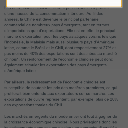
Les entreprises chinoises ne sont pas les seules à profiter
d’une hausse de la consommation intérieure. Au fil des
années, la Chine est devenue le principal partenaire
commercial de nombreux pays émergents, tant en termes
d’importations que d’exportations. Elle est en effet le principal
marché d’exportation pour les pays asiatiques voisins tels que
l'Indonésie, la Malaisie mais aussi plusieurs pays d’Amérique
latine, comme le Brésil et le Chili, dont respectivement 27% et
pas moins de 40% des exportations sont destinées au marché
7
chinois
. Un renforcement de l’économie chinoise peut donc
également stimuler les exportations des pays émergents
d’Amérique latine.
Par ailleurs, le redressement de l’économie chinoise est
susceptible de soutenir les prix des matières premières, ce qui
profiterait bien entendu aux exportateurs sur ce marché. Les
exportations de cuivre représentent, par exemple, plus de 20%
des exportations totales du Chili.
Les marchés émergents du monde entier ont tout à gagner de
la croissance économique chinoise. Nous privilégions donc les
investissements dans ces pays selon une approche diversifiée.