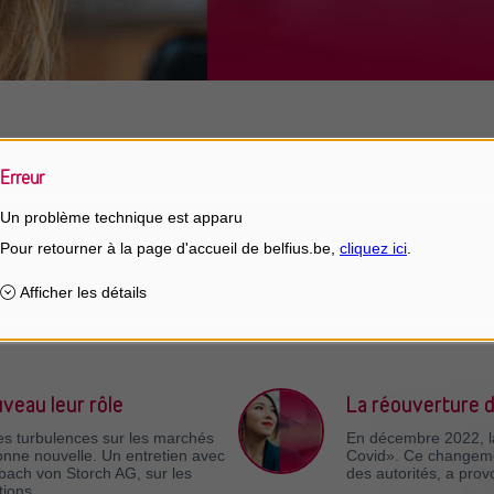
Erreur
le temps grâce à un plan
La biotechnologi
de la santé
Un problème technique est apparu
s ont à nouveau traversé une
Notre pays regorge d
s octobre 2022, les bourses
sciences du vivant. U
 nombreuses incertitudes
de parcs scientifique
grammé peut alors s'avérer
à Gand, le BioPark à 
le futur Quantum Bio
public que le secteur 
uveau leur rôle
La réouverture d
les turbulences sur les marchés
En décembre 2022, la
bonne nouvelle. Un entretien avec
Covid». Ce changemen
bach von Storch AG, sur les
des autorités, a pro
tions.