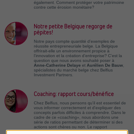
également. Comment protéger votre patrimoine
contre cette érosion monétaire?
Notre petite Belgique regorge de
pépites!
Notre pays compte quantité d’exemples de
réussite entrepreneuriale belge. La Belgique
offrirait-elle un environnement propice à
l’innovation et la création d’entreprise? C’est la
question que nous avons souhaité poser à
Anne-Catherine Delaye
et
Aurélien De Bauw
,
spécialistes du marché belge chez Belfius
Investment Partners.
Coaching: rapport cours/bénéfice
Chez Belfius, nous pensons qu'il est essentiel de
vous informer correctement et d'expliquer des
concepts parfois difficiles à comprendre. Dans le
cadre de ce «coaching», nous abordons une
série de ratios permettant de déterminer si des
actions sont chères ou non. Le rapport
cours/bénéfice est le ratio le plus utilisé, mais