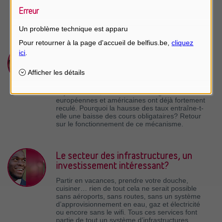
celui du cours/valeur comptable, ainsi que le
Erreur
rendement du dividende constituent également
des paramètres importants.
Un problème technique est apparu
Hausse des taux d’intérêt et
obligations
La hausse des taux joue les trouble-fêtes sur les
marchés financiers depuis un certain temps
déjà. En 2022, les cours des obligations d'État
européennes et américaines ont déjà fortement
reculé. Pourquoi la hausse des taux entraîne-t-
elle une baisse des cours obligataires? Retour
sur le fonctionnement de ce mécanisme.
Le secteur des infrastructures, un
investissement intéressant?
Partir en vacances, prendre votre douche,
cuisiner… rien de tout cela ne serait possible
sans aéroports, sans routes, sans un système
d’approvisionnement en eau, gaz et électricité
ou encore sans le wifi. Tous ces services font
partie de tout un système d’infrastructures,