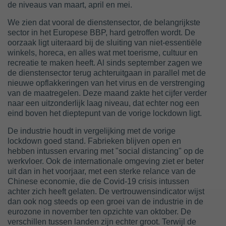
de niveaus van maart, april en mei.
We zien dat vooral de dienstensector, de belangrijkste
sector in het Europese BBP, hard getroffen wordt. De
oorzaak ligt uiteraard bij de sluiting van niet-essentiële
winkels, horeca, en alles wat met toerisme, cultuur en
recreatie te maken heeft. Al sinds september zagen we
de dienstensector terug achteruitgaan in parallel met de
nieuwe opflakkeringen van het virus en de verstrenging
van de maatregelen. Deze maand zakte het cijfer verder
naar een uitzonderlijk laag niveau, dat echter nog een
eind boven het dieptepunt van de vorige lockdown ligt.
De industrie houdt in vergelijking met de vorige
lockdown goed stand. Fabrieken blijven open en
hebben intussen ervaring met "social distancing" op de
werkvloer. Ook de internationale omgeving ziet er beter
uit dan in het voorjaar, met een sterke relance van de
Chinese economie, die de Covid-19 crisis intussen
achter zich heeft gelaten. De vertrouwensindicator wijst
dan ook nog steeds op een groei van de industrie in de
eurozone in november ten opzichte van oktober. De
verschillen tussen landen zijn echter groot. Terwijl de