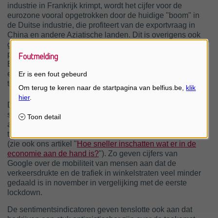
industrie in Frankrijk krimpt, wordt het cijfer voor de
eurozone vooral opgetrokken door de huidige "boom" in
de Duitse industrie, die profiteert van de exportvraag in
China en andere Aziatische landen. Dit is overigens ook
goed nieuws voor de Belgische industrie, die altijd mee
profiteert van een goed draaiende Duitse nijverheid.
Foutmelding
Een daling van het aantal nieuwe bestellingen in de
eurozone wijst echter op een verdere vertraging in de
Er is een fout gebeurd
toekomst.
Dat deze tweede lockdown minder directe economische
schade zou aanrichten, konden we ook afleiden uit
alternatieve of high-frequency data, die in deze woelige
tijden meer en meer gebruikt worden door economen
(zie ook ons artikel "
Hoe sneller inschatten wat er in de
economie aan de hand is?
"). Zo geven cijfers van
Google over de mobiliteit van mensen aan dat de
verkeersdrukte en de trafiek in winkelstraten veel minder
gedaald is in november in vergelijking met de eerste
lockdown.
De sentimentsindicatoren geven tenslotte ook aan dat