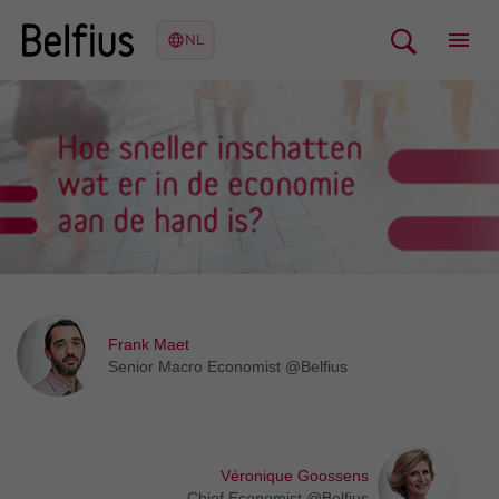
Frank Maet
Senior Macro Economist @Belfius
Véronique Goossens
Chief Economist @Belfius