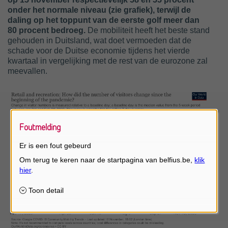
onder het normale niveau (zie grafiek), terwijl de
daling op het toppunt van de eerste golf meer dan
80 procent bedroeg.
De mobiliteit heeft het beste stand
gehouden in Duitsland, wat doet vermoeden dat de
schade voor de Duitse economie tijdens het vierde
kwartaal in vergelijking met de rest van de eurozone zal
meevallen.
Foutmelding
Er is een fout gebeurd