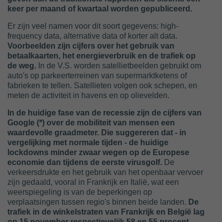
keer per maand of kwartaal worden gepubliceerd.
Er zijn veel namen voor dit soort gegevens: high-
frequency data, alternative data of korter alt data.
Voorbeelden zijn cijfers over het gebruik van
betaalkaarten, het energieverbruik en de trafiek op
de weg.
In de V.S. worden satellietbeelden gebruikt om
auto's op parkeerterreinen van supermarktketens of
fabrieken te tellen. Satellieten volgen ook schepen, en
meten de activiteit in havens en op olievelden.
In de huidige fase van de recessie zijn de cijfers van
Google (*) over de mobiliteit van mensen een
waardevolle graadmeter. Die suggereren dat - in
vergelijking met normale tijden - de huidige
lockdowns minder zwaar wegen op de Europese
economie dan tijdens de eerste virusgolf.
De
verkeersdrukte en het gebruik van het openbaar vervoer
zijn gedaald, vooral in Frankrijk en Italië, wat een
weerspiegeling is van de beperkingen op
verplaatsingen tussen regio's binnen beide landen.
De
trafiek in de winkelstraten van Frankrijk en België lag
op 15 november respectievelijk 58 en 55 procent