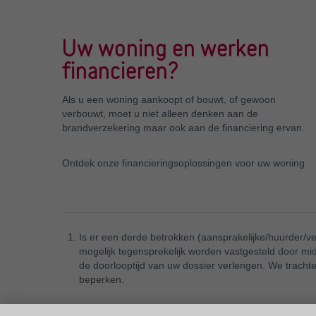
Uw woning en werken
financieren?
Als u een woning aankoopt of bouwt, of gewoon
verbouwt, moet u niet alleen denken aan de
brandverzekering maar ook aan de financiering ervan.
Ontdek onze financieringsoplossingen voor uw woning
Is er een derde betrokken (aansprakelijke/huurder/
mogelijk tegensprekelijk worden vastgesteld door mid
de doorlooptijd van uw dossier verlengen. We trachte
beperken.