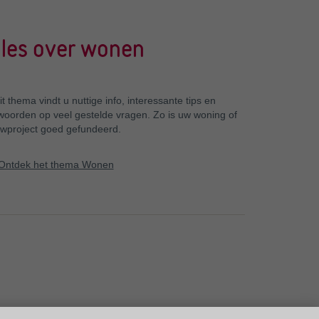
lles over wonen
it thema vindt u nuttige info, interessante tips en
woorden op veel gestelde vragen. Zo is uw woning of
wproject goed gefundeerd.
Ontdek het thema Wonen