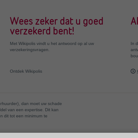
Wees zeker dat u goed
A
verzekerd bent!
Met Wikipolis vindt u het antwoord op al uw
In d
verzekeringsvragen.
ant
bou
Ontdek Wikipolis
verhuurder), dan moet uw schade
del van een expertise. Dit kan
n dit tot een minimum te