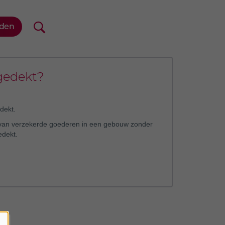
gedekt?
edekt.
n van verzekerde goederen in een gebouw zonder
edekt.