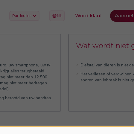
Wat wordt niet 
euro, uw smartphone, uw tv
Diefstal van dieren is niet g
rijgt alles terugbetaald
Het verliezen of verdwijne
edrag niet meer dan 12.500
sporen van inbraak is niet g
al mag niet meer bedragen
del).
ing beroofd van uw handtas.