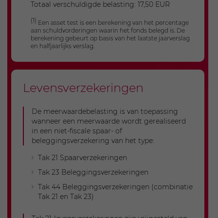
Totaal verschuldigde belasting: 17,50 EUR
Netto meerwaarde
(1)
Een asset test is een berekening van het percentage
aan schuldvorderingen waarin het fonds belegd is. De
5.000
berekening gebeurt op basis van het laatste jaarverslag
en halfjaarlijks verslag.
Basisvrijstelling
10.000
Overgedragen vrijstelling
Levensverzekeringen
1.000
Belastbare meerwaarde
De meerwaardebelasting is van toepassing
wanneer een meerwaarde wordt gerealiseerd
0
in een niet-fiscale spaar- of
Opmerkingen
beleggingsverzekering van het type:
Gebruik: eerst de overgedragen
Tak 21 Spaarverzekeringen
vrijstelling van 2026 (€1.000) en daarna
Tak 23 Beleggingsverzekeringen
€4.000 van de basisvrijstelling.
De eerste €1.000 van de basisvrijstelling
Tak 44 Beleggingsverzekeringen (combinatie
zijn opgebruikt, dus geen overdracht
Tak 21 en Tak 23)
mogelijk naar 2028.