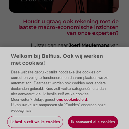
Houdt u graag ook rekening met de
laatste macro-economische inzichten
van onze experten?
Luister dan naar
Joeri Meulemans
van
Investment Strategy.
Welkom bij Belfius. Ook wij werken
met cookies!
Deze website gebruikt strikt noodzakelijke cookies om
correct en veilig te functioneren en daarom plaatsen we ze
automatisch. Daarnaast worden ook cookies voor andere
doeleinden gebruikt. Kies zelf welke categorieën u al dan
niet aanvaardt via ‘Ik beslis zelf welke cookies’.
Meer weten? Bekijk gerust
Hulp nodig?
ons cookiebeleid
.
U kan uw keuze aanpassen via “Cookies” onderaan onze
webpagina’s.
Maak een afspraak
Ik beslis zelf welke cookies
Ik aanvaard alle cookies