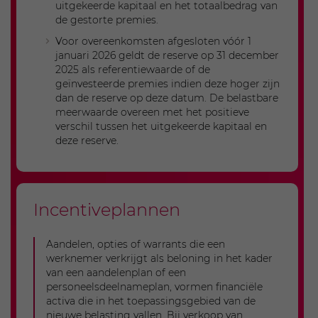
Geen overdracht van de eerste €1.000 van
uitgekeerde kapitaal en het totaalbedrag van
de basisvrijstelling van 2028 naar het
de gestorte premies.
volgende jaar.
Voor overeenkomsten afgesloten vóór 1
januari 2026 geldt de reserve op 31 december
2025 als referentiewaarde of de
geïnvesteerde premies indien deze hoger zijn
dan de reserve op deze datum. De belastbare
meerwaarde overeen met het positieve
verschil tussen het uitgekeerde kapitaal en
deze reserve.
Incentiveplannen
Aandelen, opties of warrants die een
werknemer verkrijgt als beloning in het kader
van een aandelenplan of een
personeelsdeelnameplan, vormen financiële
activa die in het toepassingsgebied van de
nieuwe belasting vallen. Bij verkoop van