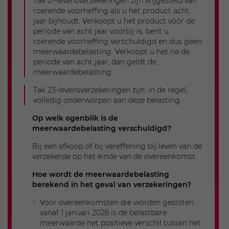
Tak 21-levensverzekeringen zijn vrijgesteld van
roerende voorheffing als u het product acht
jaar bijhoudt. Verkoopt u het product vóór de
2028
periode van acht jaar voorbij is, bent u
roerende voorheffing verschuldigd en dus geen
meerwaardebelasting. Verkoopt u het na de
Netto meerwaarde
periode van acht jaar, dan geldt de
12.500
meerwaardebelasting.
Basisvrijstelling
Tak 23-levensverzekeringen zijn, in de regel,
volledig onderworpen aan deze belasting.
10.000
Overgedragen vrijstelling
Op welk ogenblik is de
meerwaardebelasting verschuldigd?
0
Bij een afkoop of bij vereffening bij leven van de
Belastbare meerwaarde
verzekerde op het einde van de overeenkomst.
2.500
Hoe wordt de meerwaardebelasting
Opmerkingen
berekend in het geval van verzekeringen?
Volledig gebruik: de basisvrijstelling
Voor overeenkomsten die worden gesloten
(€10.000) + geen vrijstelling overgedragen
vanaf 1 januari 2026 is de belastbare
naar 2027.
meerwaarde het positieve verschil tussen het