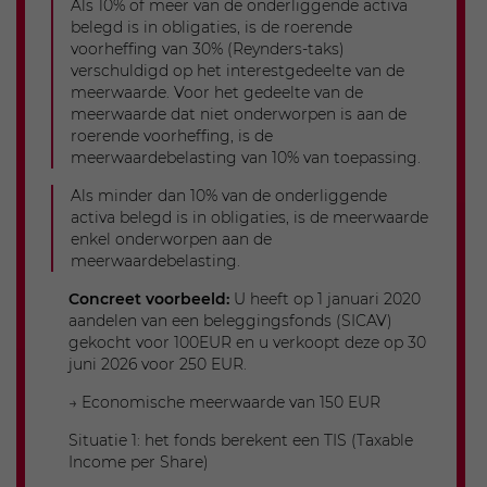
Als 10% of meer van de onderliggende activa
out’-regime
, moet u deze keuze
uitdrukkelijk
Opmerkingen
belegd is in obligaties, is de roerende
bevestigen
. Dit kan via
Belfius Direct Net,
voorheffing van 30% (Reynders-taks)
Belfius Mobile
of in het
kantoor
.
Geen meerwaarde, dus geen vrijstelling
verschuldigd op het interestgedeelte van de
gebruikt.
meerwaarde. Voor het gedeelte van de
In dat geval wordt
geen onderscheid
gemaakt
Overdracht naar 2028: de eerste €1.000
meerwaarde dat niet onderworpen is aan de
tussen de periode van
1 januari 2026 tot en met
van de basisvrijstelling + de overgedragen
roerende voorheffing, is de
31 mei 2026
(Belfius Bank) of
31 augustus 2026
vrijstelling van €1.000 van 2026.
meerwaardebelasting van 10% van toepassing.
(Belfius Verzekeringen) enerzijds, en de
daaropvolgende periode anderzijds.
Als minder dan 10% van de onderliggende
activa belegd is in obligaties, is de meerwaarde
U moet uw meerwaarden dan
zelf aangeven
in
2028
enkel onderworpen aan de
uw belastingaangifte voor het
volledige
meerwaardebelasting.
inkomstenjaar
.
Netto meerwaarde
Concreet voorbeeld:
U heeft op 1 januari 2020
aandelen van een beleggingsfonds (SICAV)
17.500
gekocht voor 100EUR en u verkoopt deze op 30
Basisvrijstelling
juni 2026 voor 250 EUR.
10.000
→ Economische meerwaarde van 150 EUR
Overgedragen vrijstelling
Situatie 1: het fonds berekent een TIS (Taxable
2.000
Income per Share)