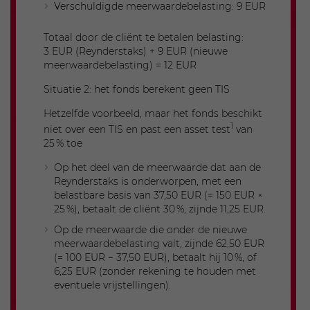
Verschuldigde meerwaardebelasting: 9 EUR
Netto meerwaarde
0
Totaal door de cliënt te betalen belasting:
Basisvrijstelling
3 EUR (Reynderstaks) + 9 EUR (nieuwe
meerwaardebelasting) = 12 EUR
10.000
Situatie 2: het fonds berekent geen TIS
Overgedragen vrijstelling
Hetzelfde voorbeeld, maar het fonds beschikt
0
1
niet over een TIS en past een asset test
van
Belastbare meerwaarde
25 % toe
0
Op het deel van de meerwaarde dat aan de
Opmerkingen
Reynderstaks is onderworpen, met een
belastbare basis van 37,50 EUR (= 150 EUR ×
Geen meerwaarde, dus geen vrijstelling
25 %), betaalt de cliënt 30 %, zijnde 11,25 EUR.
gebruikt.
Op de meerwaarde die onder de nieuwe
De eerste €1.000 van de basisvrijstelling
meerwaardebelasting valt, zijnde 62,50 EUR
wordt overgedragen naar 2027.
(= 100 EUR − 37,50 EUR), betaalt hij 10 %, of
6,25 EUR (zonder rekening te houden met
eventuele vrijstellingen).
2027