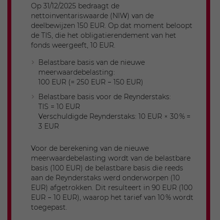
Belastbare meerwaarde
Op 31/12/2025 bedraagt de
nettoinventariswaarde (NIW) van de
5.500
deelbewijzen 150 EUR. Op dat moment beloopt
Opmerkingen
de TIS, die het obligatierendement van het
fonds weergeeft, 10 EUR.
Volledig gebruik: overgedragen
vrijstelling (€2.000) + basisvrijstelling
Belastbare basis van de nieuwe
(€10.000).
meerwaardebelasting:
Geen overdracht mogelijk voor het
100 EUR (= 250 EUR − 150 EUR)
volgende jaar.
Belastbare basis voor de Reynderstaks:
TIS = 10 EUR
Verschuldigde Reynderstaks: 10 EUR × 30 % =
Voorbeeld 3
3 EUR
Voor de berekening van de nieuwe
meerwaardebelasting wordt van de belastbare
basis (100 EUR) de belastbare basis die reeds
aan de Reynderstaks werd onderworpen (10
EUR) afgetrokken. Dit resulteert in 90 EUR (100
2026
EUR − 10 EUR), waarop het tarief van 10 % wordt
toegepast.