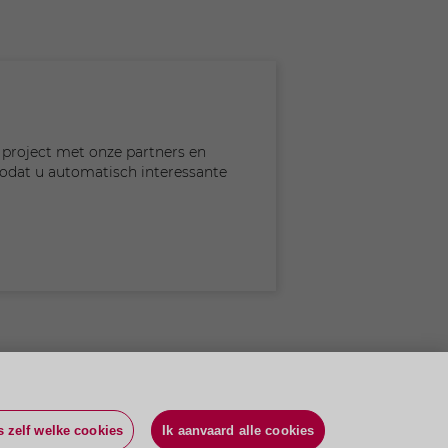
project met onze partners en
zodat u automatisch interessante
s zelf welke cookies
Ik aanvaard alle cookies