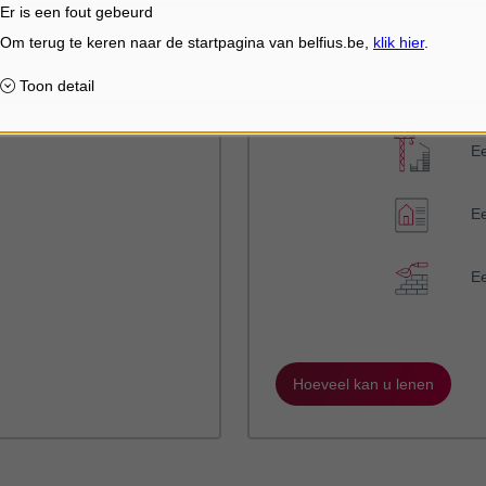
Op basis van uw inkomsten e
Er is een fout gebeurd
hoeveel u elke maand kan, of w
Bereken uw ma
hiermee zou 
E
E
E
Hoeveel kan u lenen