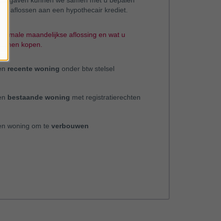
n uitgaven kunnen we samen met u bepalen
il, aflossen aan een hypothecair krediet.
ximale maandelijkse aflossing en wat u
kunnen kopen.
en
recente woning
onder btw stelsel
en
bestaande woning
met registratierechten
en woning om te
verbouwen