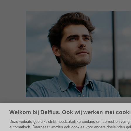
Welkom bij Belfius. Ook wij werken met cooki
Deze website gebruikt strikt noodzakelijke cookies om correct en veili
automatisch. Daarnaast worden ook cookies voor andere doeleinden gebru