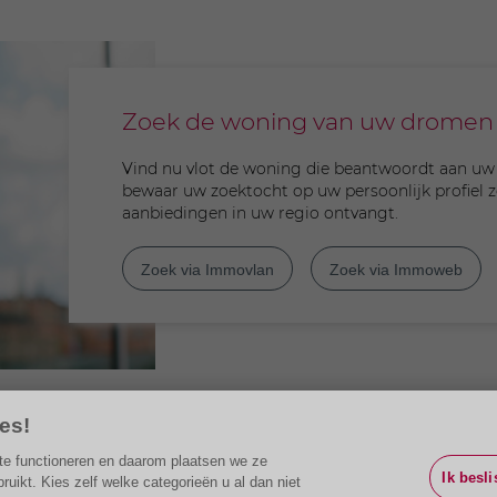
Zoek de woning van uw dromen
Vind nu vlot de woning die beantwoordt aan uw 
bewaar uw zoektocht op uw persoonlijk profiel 
aanbiedingen in uw regio ontvangt.
Zoek via Immovlan
Zoek via Immoweb
es!
g te functioneren en daarom plaatsen we ze
Ik besli
ikt. Kies zelf welke categorieën u al dan niet