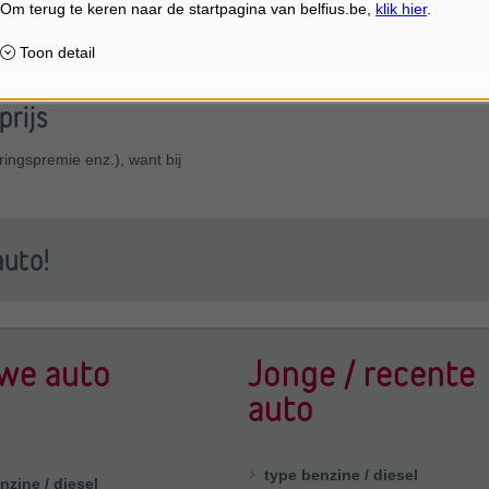
U kiest zelf hoeveel u leent (min. 
en max. 7 jaar).
n uw auto spreidt u de
rijs
ringspremie enz.), want bij
uto!
we auto
Jonge / recente
auto
type benzine / diesel
nzine / diesel