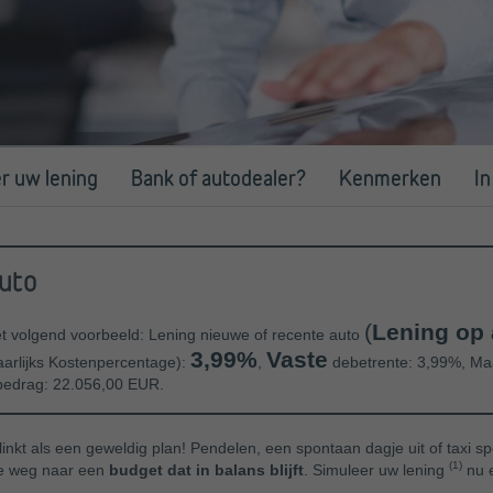
r uw lening
Bank of autodealer?
Kenmerken
In
uto
(
Lening op 
et volgend voorbeeld: Lening nieuwe of recente auto
3,99%
Vaste
aarlijks Kostenpercentage):
,
debetrente: 3,99%, Maa
 bedrag: 22.056,00 EUR.
inkt als een geweldig plan! Pendelen, een spontaan dagje uit of taxi 
(1)
ste weg naar een
budget dat in balans blijft
. Simuleer uw lening
nu e