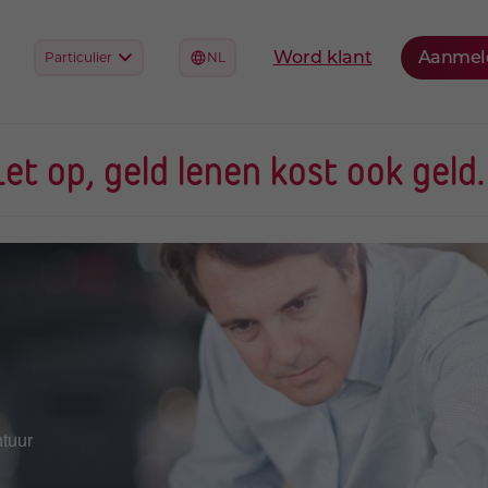
Let op, geld lenen kost ook geld.
ntuur