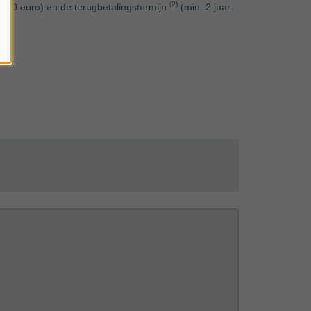
(2)
2.500 euro) en de terugbetalingstermijn
(min. 2 jaar