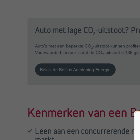
Auto met lage CO
-uitstoot? Pr
2
Auto’s met een beperkte CO
-uitstoot kunnen profit
2
Voorwaarde hiervoor is dat de CO
-uitstoot < 135 g/
2
Bekijk de Belfius Autolening Energie
Kenmerken van een Bel
Leen aan een concurrerende re
markt