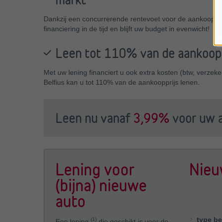
Dankzij een concurrerende rentevoet voor de aankoop va
financiering in de tijd en blijft uw budget in evenwicht!
Leen tot 110% van de aankoopp
Met uw lening financiert u ook extra kosten (btw, verzeke
Belfius kan u tot 110% van de aankoopprijs lenen.
Leen nu vanaf
3,99%
voor uw a
Lening voor
Nieu
(bijna) nieuwe
auto
type be
(1)
Een lening
die geschikt is voor de