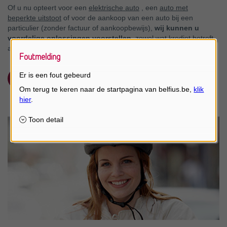
Of u nu opteert voor een
elektrische auto
, een
auto met
beperkte uitstoot
of voor de aankoop van een auto bij een
particulier (zonder factuur of aankoopbewijs),
wij kunnen u
voordelige oplossingen voorstellen
, zowel wat krediet betreft
als op het gebied van verzekeringen.
Foutmelding
Er is een fout gebeurd
Maak een simulatie van uw lening