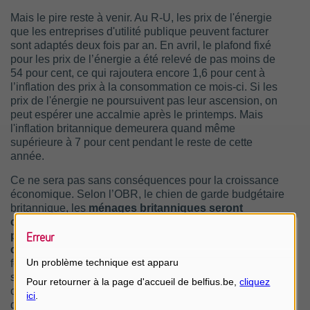
Mais le pire reste à venir. Au R-U, les prix de l'énergie
que les entreprises d'utilité publique peuvent facturer
sont adaptés deux fois par an. En avril, le plafond fixé
pour les prix de l’énergie a été relevé de pas moins de
54 pour cent, ce qui rajoutera encore 1,6 pour cent à
l’inflation des prix à la consommation ce mois-ci. Si les
prix de l'énergie ne poursuivent pas leur ascension, on
peut espérer une accalmie après le printemps. Mais
l'inflation britannique demeurera quand même
supérieure à 7 pour cent pendant le reste de cette
année.
Ce ne sera pas sans conséquences pour la croissance
économique. Selon l’OBR, le chien de garde budgétaire
britannique, les
ménages britanniques seront
confrontés en 2022 à la plus forte baisse de leur
pouvoir d'achat depuis le début des années
Erreur
cinquante.
La demande sur le marché du travail reste
Un problème technique est apparu
forte et entraîne une augmentation des salaires, mais ce
sera largement insuffisant pour compenser la hausse du
coût de la vie. De ce fait, les ménages réduiront leurs
dépenses et contribueront moins à la croissance