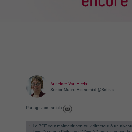
Annelore Van Hecke
Senior Macro Economist @Belfius
Partagez cet article:
La BCE veut maintenir son taux directeur à un niveau 
jusqu’à ce que l’inflation s’élève à 2 pour cent penda