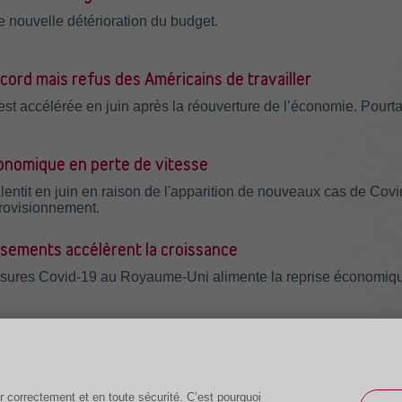
 nouvelle détérioration du budget.
ord mais refus des Américains de travailler
st accélérée en juin après la réouverture de l’économie. Pourta
onomique en perte de vitesse
alentit en juin en raison de l'apparition de nouveaux cas de Cov
provisionnement.
ssements accélèrent la croissance
esures Covid-19 au Royaume-Uni alimente la reprise économiq
r correctement et en toute sécurité. C’est pourquoi