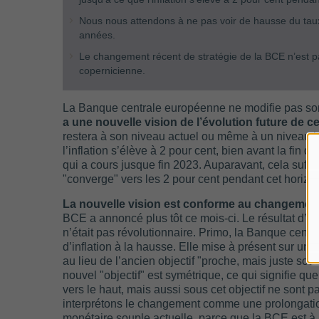
Nous nous attendons à ne pas voir de hausse du tau
années.
Le changement récent de stratégie de la BCE n’est p
copernicienne.
La Banque centrale européenne ne modifie pas son
a une nouvelle vision de l’évolution future de ce
restera à son niveau actuel ou même à un niveau in
l’inflation s’élève à 2 pour cent, bien avant la fin d
qui a cours jusque fin 2023. Auparavant, cela suffisa
"converge" vers les 2 pour cent pendant cet horizo
La nouvelle vision est conforme au changement 
BCE a annoncé plus tôt ce mois-ci. Le résultat d’u
n’était pas révolutionnaire. Primo, la Banque central
d’inflation à la hausse. Elle mise à présent sur une 
au lieu de l’ancien objectif "proche, mais juste sous
nouvel "objectif" est symétrique, ce qui signifie qu
vers le haut, mais aussi sous cet objectif ne sont 
interprétons le changement comme une prolongation
monétaire souple actuelle, parce que la BCE est à 