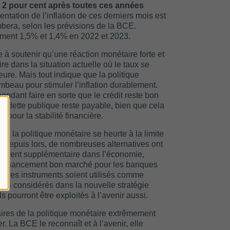
de 2 pour cent après toutes ces années
tation de l’inflation de ces derniers mois est
ombera, selon les prévisions de la BCE.
ivement 1,5% et 1,4% en 2022 et 2023.
à soutenir qu’une réaction monétaire forte et
re dans la situation actuelle où le taux se
ieure. Mais tout indique que la politique
ambeau pour stimuler l’inflation durablement.
endant faire en sorte que le crédit reste bon
a dette publique reste payable, bien que cela
pour la stabilité financière.
4, la politique monétaire se heurte à la limite
. Depuis lors, de nombreuses alternatives ont
l’argent supplémentaire dans l’économie,
le financement bon marché pour les banques
 ces instruments soient utilisés comme
lus considérés dans la nouvelle stratégie
 pourront être exploités à l’avenir aussi.
aires de la politique monétaire extrêmement
. La BCE le reconnaît et à l’avenir, elle