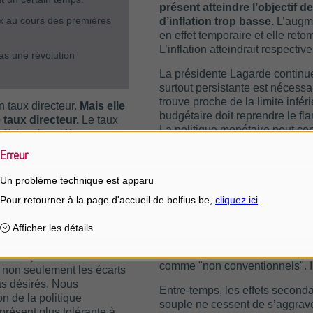
présent atteindre l’objectif 
x au cours des premières
d’inflation trop basse.
L’augmen
en effet temporaire et elle ret
L’inflation atteindrait respect
as une révolution
La présidente Lagarde continue 
surtout persistante est nécessai
trouve proche de la limite infér
 taux directeur.
Mais elle
budgétaire doit reprendre le fl
 taux directeur.
Le taux
La politique monétaire peut cep
férieur jusqu’à ce que
marché afin que la flambée de l
e la période de projection,
Erreur
comporte également des risques 
it que l’inflation
n.
Un problème technique est apparu
Avec un taux négatif depuis 201
inférieure depuis déjà sept ans
de sa stratégie,
que la
été trouvées pour insuffler de 
ne étude d’un an et demi
comme les achats d’actifs ou 
e revoit son objectif
sous forme de TLTRO. Bien que
inflation de 2 pour cent,
mesure d’urgence, ils ne sont p
 les 2 pour cent". Le
comme "non conventionnels". Ils
e non seulement les écarts
pas désirés. Nous
Entre-temps, les effets second
 de la politique
souple ne cessent de s’aggraver
présent plus tolérante à