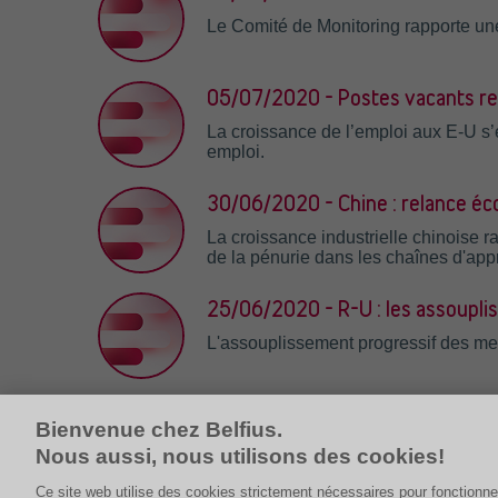
Le Comité de Monitoring rapporte une
05/07/2020 - Postes vacants rec
La croissance de l’emploi aux E-U s’e
emploi.
30/06/2020 - Chine : relance éc
La croissance industrielle chinoise r
de la pénurie dans les chaînes d'ap
25/06/2020 - R-U : les assoupli
L'assouplissement progressif des m
Bienvenue chez Belfius.
Nous aussi, nous utilisons des cookies!
Ce site web utilise des cookies strictement nécessaires pour fonctionne