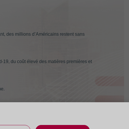
nt, des millions d’Américains restent sans
id-19, du coût élevé des matières premières et
ue.