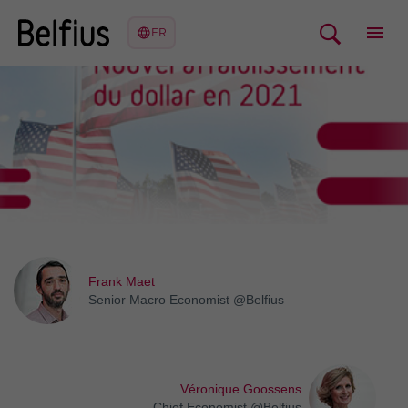
Frank Maet
Senior Macro Economist @Belfius
Véronique Goossens
Chief Economist @Belfius