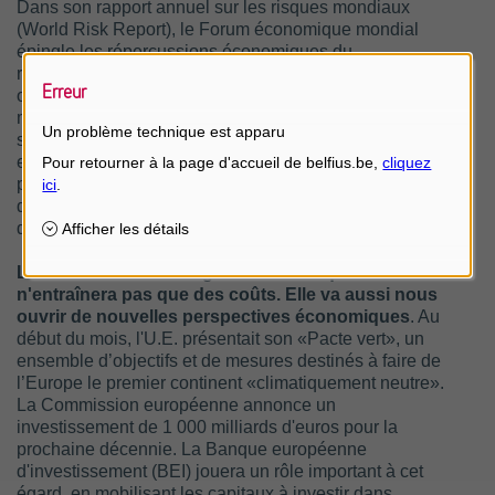
Dans son rapport annuel sur les risques mondiaux
(World Risk Report), le Forum économique mondial
épingle les répercussions économiques du
réchauffement climatique. Le montant des dégâts
Erreur
occasionnés par les catastrophes naturelles dans le
monde a atteint 165 milliards de dollars en 2018, dont
Un problème technique est apparu
seulement la moitié couverte par des assurances. Une
enquête menée auprès de plus de 200 entreprises,
parmi les plus grandes au monde, révèle leur crainte
d'un coût économique potentiel de 1 000 milliards de
dollars à long terme en cas de statu quo.
La lutte contre le changement climatique
n'entraînera pas que des coûts. Elle va aussi nous
ouvrir de nouvelles perspectives économiques
. Au
début du mois, l'U.E. présentait son «Pacte vert», un
ensemble d’objectifs et de mesures destinés à faire de
l’Europe le premier continent «climatiquement neutre».
La Commission européenne annonce un
investissement de 1 000 milliards d'euros pour la
prochaine décennie. La Banque européenne
d'investissement (BEI) jouera un rôle important à cet
égard, en mobilisant les capitaux à investir dans