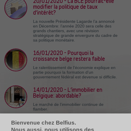
20/01/2020 - La BCE pourrait-elle
modifier la politique de taux
d’intérêt?
La nouvelle Présidente Lagarde l’a annoncé
en Décembre: l’année 2020 sera celle des
grands chantiers, avec une révision
stratégique de grande envergure du cadre de
sa politique monétaire.
16/01/2020 - Pourquoi la
croissance belge restera faible
Le ralentissement de l'économie explique en
partie pourquoi la formation d’un
gouvernement fédéral est devenue si difficile.
14/01/2020 - L’immobilier en
Belgique: abordable?
Le marché de l'immobilier continue de
flamber.
10/01/2020 - Investissements:
Bienvenue chez Belfius.
faut-il craindre les tensions au
Nous aussi, nous utilisons des