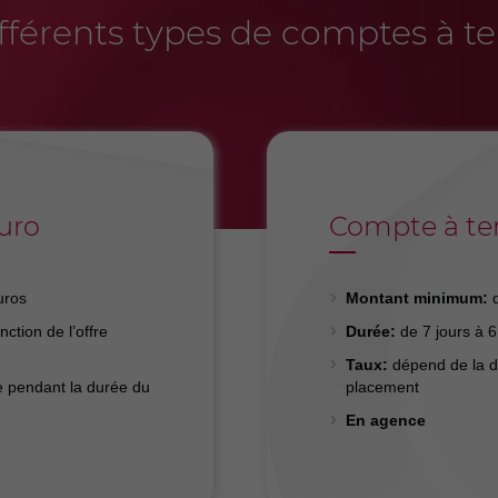
fférents types de comptes à t
uro
Compte à te
uros
Montant minimum:
d
ction de l’offre
Durée:
de 7 jours à 6
Taux:
dépend de la du
e pendant la durée du
placement
En agence