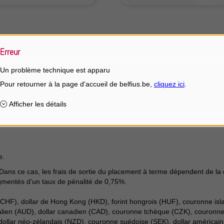
Erreur
Un problème technique est apparu
nque.
au droit belge (État d'origine : Belgique)
actuellement en vigueur, qui peut être sujette à modifications, les inves
 mobilier libératoire de 30% sur les intérêts. Certains investisseurs
e.
Dans ce cas, les frais de sortie du placement à terme dépendent de la
mentés d’un taux de pénalité de 0,75%.
CHF), dollar de Hong Kong (HKD), forint hongrois (HUF), couronne islan
alien (AUD), dollar canadien (CAD), couronne tchèque (CZK), couronne 
ollar néo-zélandais (NZD), couronne suédoise (SEK), dollar américain