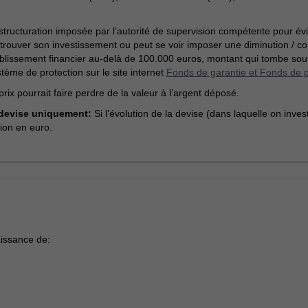
structuration imposée par l’autorité de supervision compétente pour évite
etrouver son investissement ou peut se voir imposer une diminution / con
ablissement financier au-delà de 100.000 euros, montant qui tombe so
tème de protection sur le site internet
Fonds de garantie et Fonds de p
ix pourrait faire perdre de la valeur à l’argent déposé.
 devise uniquement:
Si l’évolution de la devise (dans laquelle on inve
ion en euro.
aissance de: