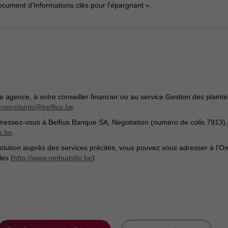
document d'Informations clés pour l'épargnant ».
 agence, à votre conseiller financier ou au service Gestion des plaint
:
complaints@belfius.be
.
Adressez-vous à Belfius Banque SA, Negotiation (numéro de colis 7913),
s.be
.
lution auprès des services précités, vous pouvez vous adresser à l’O
les (
http://www.ombudsfin.be
).