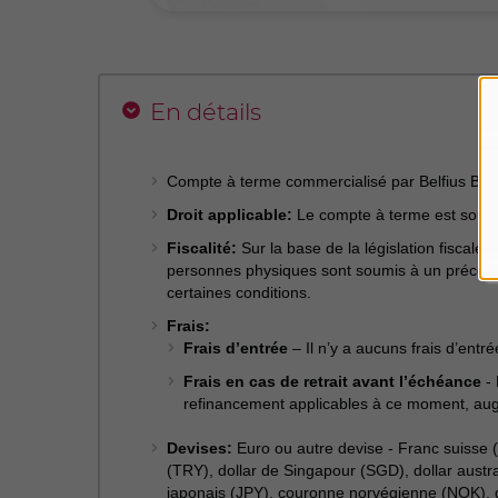
En détails
Compte à terme commercialisé par Belfius Ba
Droit applicable:
Le compte à terme est soumis 
Fiscalité:
Sur la base de la législation fiscale 
personnes physiques sont soumis à un précompte
certaines conditions.
Frais:
Frais d’entrée
– Il n’y a aucuns frais d’entré
Frais en cas de retrait avant l’échéance
- 
refinancement applicables à ce moment, aug
Devises:
Euro ou autre devise - Franc suisse (
(TRY), dollar de Singapour (SGD), dollar austr
japonais (JPY), couronne norvégienne (NOK), d