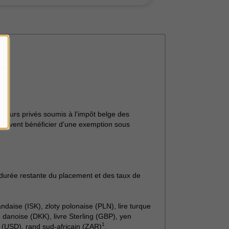
tisseurs privés soumis à l'impôt belge des
 peuvent bénéficier d'une exemption sous
 durée restante du placement et des taux de
daise (ISK), zloty polonaise (PLN), lire turque
danoise (DKK), livre Sterling (GBP), yen
1
 (USD), rand sud-africain (ZAR)
.