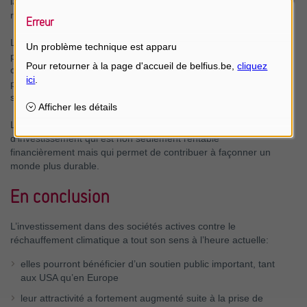
la fin 2019 à 57 milliards d’euros à la fin juin 2020, ce qui
représente une croissance de 26,5% en six mois.
Erreur
L’indice STOXX® Global 1800 Climate Transition (qui reprend
Un problème technique est apparu
plus d’un millier d’entreprises mondiales actives dans la lutte
contre le réchauffement climatique) a enregistré une
performance depuis le début 2020 de plus de 5% (en €), bien
supérieure à l’indice MSCI mondial (3,4%)!
L’engouement semble donc bien réel pour ce type
d’investissement qui est non seulement rentable
financièrement mais qui permet de contribuer à façonner un
monde plus durable.
En conclusion
L’investissement dans des sociétés actives contre le
réchauffement climatique a tout son sens à l’heure actuelle:
elles pourront bénéficier d’un soutien public important, tant
aux USA qu’en Europe
leur attractivité a fortement augmenté suite à la prise de