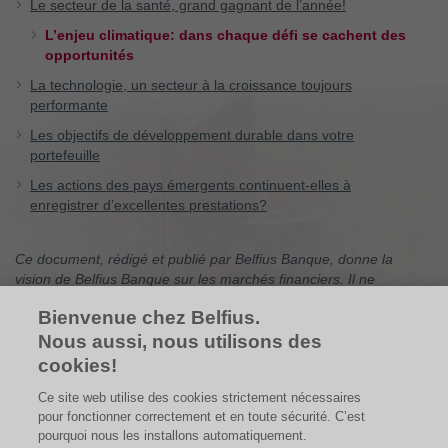
Le secteur de la santé, grand gagnant de l’année!
L’enjeu climatique: dans chaque défi se cachent des
opportunités
La technologie, un secteur à la croissance toujours
performante
Les objectifs de développement durable dans votre
portefeuille
Les actions des pays émergents continuent-elles à
enregistrer d’excellentes prestations?
Ce document, rédigé et publié par Belfius Banque, donne la
vision de Belfius Banque sur les marchés financiers. Il ne
contient pas de conseil en investissement personnalisé, pas de
Bienvenue chez Belfius.
recommandation d’investissement, ni de recherche
indépendante en matière d’investissement. Si vous êtes à la
Nous aussi, nous utilisons des
recherche de conseils en investissement personnalisés, vous
cookies!
pouvez vous adresser à votre conseiller financier qui se fera un
Ce site web utilise des cookies strictement nécessaires
plaisir d’examiner avec vous les effets éventuels de cette vision
pour fonctionner correctement et en toute sécurité. C’est
sur votre portefeuille d’investissements personnel. Les chiffres
pourquoi nous les installons automatiquement.
mentionnés sont des instantanés et sont susceptibles d’évoluer.