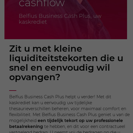
cashflow
Belfius Business Cash Plus, uw
kaskrediet
Zit u met kleine
liquiditeitstekorten die u
snel en eenvoudig wil
opvangen?
Belfius Business Cash Plus helpt u verder! Met dit
kaskrediet kan u eenvoudig uw tijdelijke
thesaurieverschillen beheren, voor maximaal comfort en
flexibiliteit. Met Belfius Business Cash Plus geniet u van de
mogelijkheid
een tijdelijk tekort op uw professionele
betaalrekening
te hebben, en dit voor een contractueel
vastgelegd bedrag. U neemt vrij de bedragen op die u