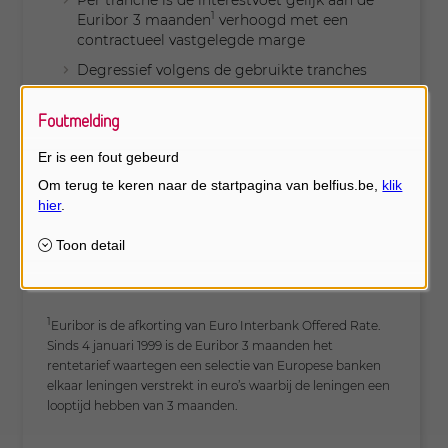
Per tranche is de interestvoet gelijk aan de
1
Euribor 3 maanden
verhoogd met een
contractueel vastgelegde marge
Degressief volgens de gebruikte tranches
Elk kwartaal automatisch gedebiteerd
Foutmelding
Kosten
:
Er is een fout gebeurd
Dossierkosten: eenmalig
Beheerskosten: per kwartaal
Fiscaliteit
: de interest en de kosten zijn in
principe aftrekbaar als beroepskosten
Lees meer in de productfiche
1
Euribor is de afkorting van Euro Interbank Offered Rate.
Sinds 4 januari 1999 is de Euribor 3 maanden het
rentetarief waartegen een selectie van Europese banken
elkaar leningen verstrekt in euro’s waarbij de leningen een
looptijd hebben van 3 maanden.