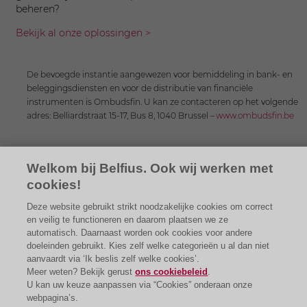
beheren?
Bekijk al onze oplossingen >
De bevoegde instantie aangewezen voor bemiddeling in bank- en
beleggingsdiensten en voor de distributie van financiële
instrumenten is Ombudsfin. U kan ze contacteren op het volgende
adres: Belliardstraat 15-17, Bus 8, 1040 Brussel –
www.ombudsfin.be
Welkom bij Belfius. Ook wij werken met
cookies!
Deze website gebruikt strikt noodzakelijke cookies om correct
en veilig te functioneren en daarom plaatsen we ze
automatisch. Daarnaast worden ook cookies voor andere
doeleinden gebruikt. Kies zelf welke categorieën u al dan niet
aanvaardt via ‘Ik beslis zelf welke cookies’.
Meer weten? Bekijk gerust
ons cookiebeleid
.
U kan uw keuze aanpassen via “Cookies” onderaan onze
webpagina’s.