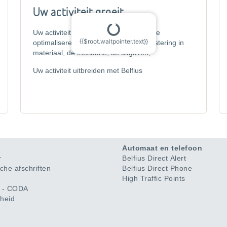
Uw activiteit groeit
Uw activiteit uitbreiden door elk detail te
{{$root.waitpointer.text}}
optimaliseren: de financiering, de investering in
materiaal, de thesaurie, de uitgaven, …
Uw activiteit uitbreiden met Belfius
Automaat en telefoon
r
Belfius Direct Alert
che afschriften
Belfius Direct Phone
High Traffic Points
g - CODA
gheid