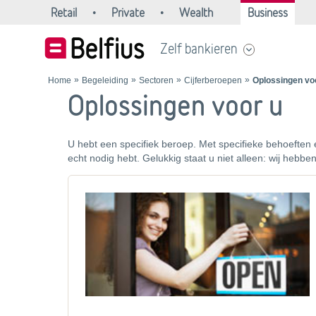
Retail
Private
Wealth
Business
Zelf bankieren
Home
Begeleiding
Sectoren
Cijferberoepen
Oplossingen vo
Oplossingen voor u
U hebt een specifiek beroep. Met specifieke behoeften e
echt nodig hebt. Gelukkig staat u niet alleen: wij hebb