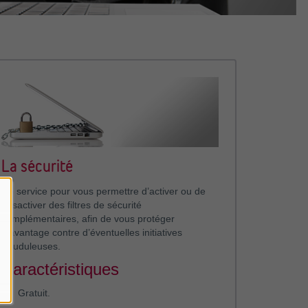
La sécurité
Ce service pour vous permettre d’activer ou de
désactiver des filtres de sécurité
complémentaires, afin de vous protéger
d’avantage contre d’éventuelles initiatives
frauduleuses.
Caractéristiques
Gratuit.