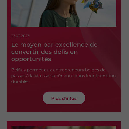
27.03.2023
Le moyen par excellence de
convertir des défis en
opportunités
Belfius permet aux entrepreneurs belges de
passer à la vitesse supérieure dans leur transition
durable.
Plus d'infos