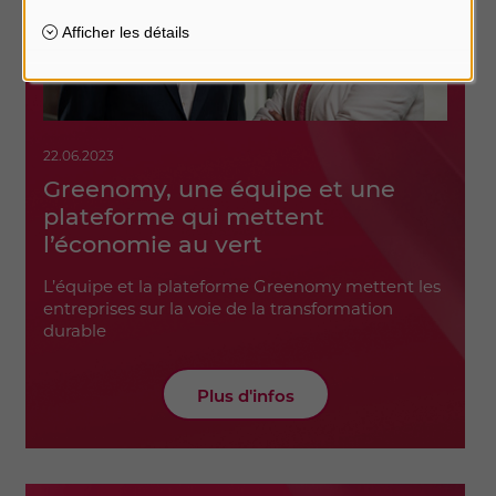
22.06.2023
Greenomy, une équipe et une
plateforme qui mettent
l’économie au vert
L’équipe et la plateforme Greenomy mettent les
entreprises sur la voie de la transformation
durable
Plus d'infos