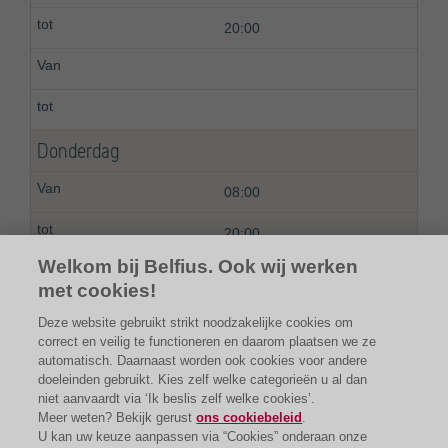
20:00
Donderdag
08:00
20:00
Welkom bij Belfius. Ook wij werken
met cookies!
Deze website gebruikt strikt noodzakelijke cookies om
correct en veilig te functioneren en daarom plaatsen we ze
automatisch. Daarnaast worden ook cookies voor andere
doeleinden gebruikt. Kies zelf welke categorieën u al dan
niet aanvaardt via ‘Ik beslis zelf welke cookies’.
Meer weten? Bekijk gerust
ons cookiebeleid
.
U kan uw keuze aanpassen via “Cookies” onderaan onze