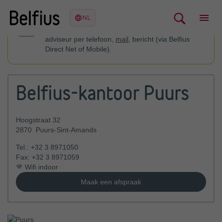
U kan contact opnemen met uw financieel
adviseur per telefoon,
mail
, bericht (via Belfius
Direct Net of Mobile).
Belfius-kantoor Puurs
Hoogstraat 32
2870
Puurs-Sint-Amands
Tel.:
+32 3 8971050
Fax:
+32 3 8971059
Wifi indoor
Maak een afspraak