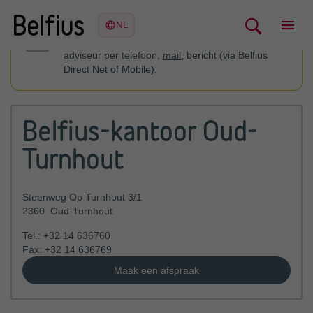
U kan contact opnemen met uw financieel
adviseur per telefoon,
mail
, bericht (via Belfius
Direct Net of Mobile).
Belfius-kantoor Oud-
Turnhout
Steenweg Op Turnhout 3/1
2360
Oud-Turnhout
Tel.:
+32 14 636760
Fax:
+32 14 636769
Maak een afspraak