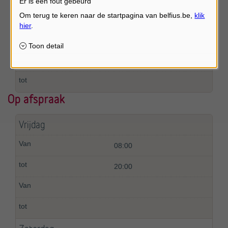
Er is een fout gebeurd
14:00
17:00
Op afspraak
Vrijdag
08:00
20:00