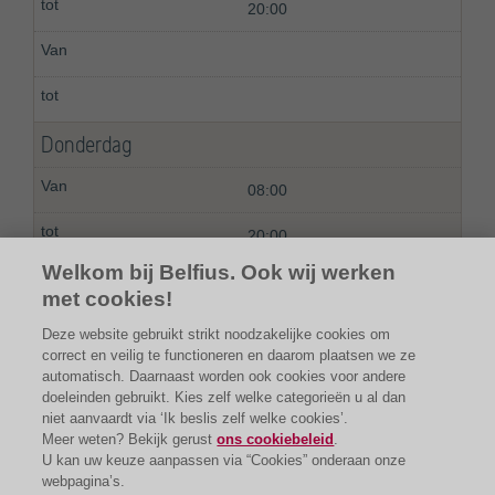
20:00
Donderdag
08:00
20:00
Welkom bij Belfius. Ook wij werken
met cookies!
Deze website gebruikt strikt noodzakelijke cookies om
correct en veilig te functioneren en daarom plaatsen we ze
automatisch. Daarnaast worden ook cookies voor andere
doeleinden gebruikt. Kies zelf welke categorieën u al dan
niet aanvaardt via ‘Ik beslis zelf welke cookies’.
Meer weten? Bekijk gerust
ons cookiebeleid
.
U kan uw keuze aanpassen via “Cookies” onderaan onze
webpagina’s.