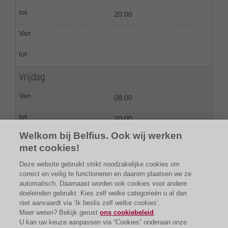
20:00
Vrijdag
08:00
20:00
Welkom bij Belfius. Ook wij werken
met cookies!
Deze website gebruikt strikt noodzakelijke cookies om
correct en veilig te functioneren en daarom plaatsen we ze
automatisch. Daarnaast worden ook cookies voor andere
doeleinden gebruikt. Kies zelf welke categorieën u al dan
niet aanvaardt via ‘Ik beslis zelf welke cookies’.
Meer weten? Bekijk gerust
ons cookiebeleid
.
U kan uw keuze aanpassen via “Cookies” onderaan onze