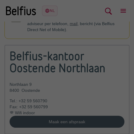
U kan contact opnemen met uw financieel
adviseur per telefoon,
mail
, bericht (via Belfius
Direct Net of Mobile).
Belfius-kantoor
Oostende Northlaan
Northlaan 9
8400
Oostende
Tel.:
+32 59 560790
Fax:
+32 59 560799
Wifi indoor
Maak een afspraak