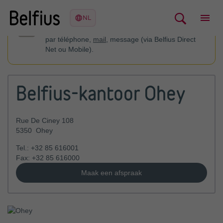
Vous pouvez contacter votre conseiller financier
par téléphone,
mail
, message (via Belfius Direct
Net ou Mobile).
Belfius-kantoor Ohey
Rue De Ciney 108
5350
Ohey
Tel.:
+32 85 616001
Fax:
+32 85 616000
Maak een afspraak