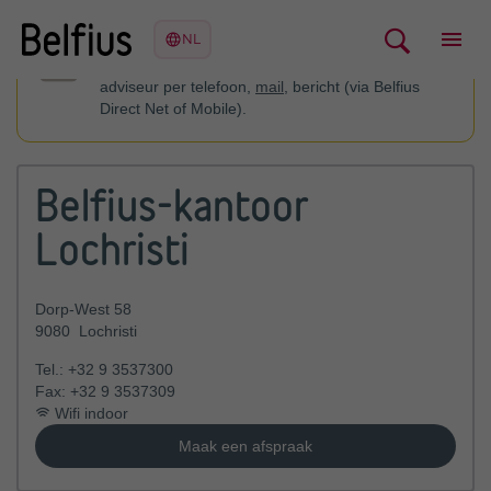
U kan contact opnemen met uw financieel
adviseur per telefoon,
mail
, bericht (via Belfius
Direct Net of Mobile).
Belfius-kantoor
Lochristi
Dorp-West 58
9080
Lochristi
Tel.:
+32 9 3537300
Fax:
+32 9 3537309
Wifi indoor
Maak een afspraak