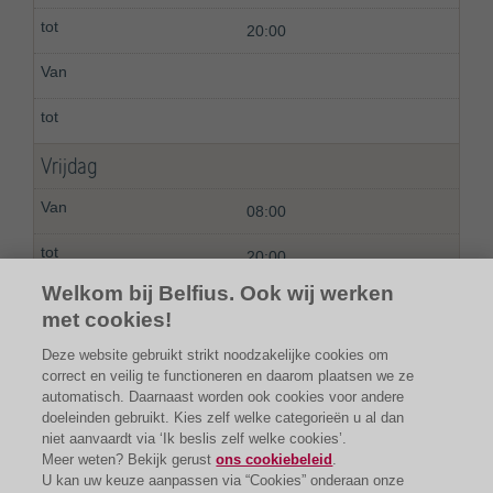
20:00
Vrijdag
08:00
20:00
Welkom bij Belfius. Ook wij werken
met cookies!
Deze website gebruikt strikt noodzakelijke cookies om
correct en veilig te functioneren en daarom plaatsen we ze
automatisch. Daarnaast worden ook cookies voor andere
doeleinden gebruikt. Kies zelf welke categorieën u al dan
niet aanvaardt via ‘Ik beslis zelf welke cookies’.
Meer weten? Bekijk gerust
ons cookiebeleid
.
U kan uw keuze aanpassen via “Cookies” onderaan onze