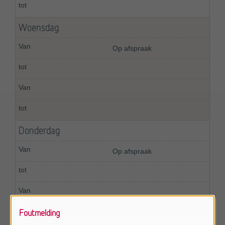
Woensdag
Op afspraak
Donderdag
Op afspraak
Foutmelding