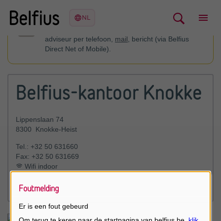
U kan contact opnemen met uw financieel
adviseur per telefoon,
mail
, bericht (via Belfius
Direct Net of Mobile).
Belfius-kantoor Knokke
Lippenslaan 74
8300
Knokke-Heist
Tel.:
+32 50 631660
Fax:
+32 50 631669
Wifi indoor
Maak een afspraak
Foutmelding
Er is een fout gebeurd