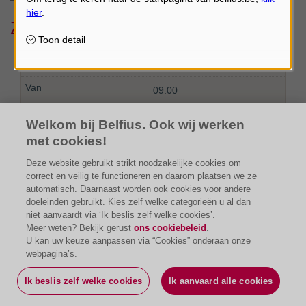
Zonder afspraak
Donderdag
09:00
12:00
Welkom bij Belfius. Ook wij werken
met cookies!
Deze website gebruikt strikt noodzakelijke cookies om
correct en veilig te functioneren en daarom plaatsen we ze
automatisch. Daarnaast worden ook cookies voor andere
Vrijdag
doeleinden gebruikt. Kies zelf welke categorieën u al dan
niet aanvaardt via ‘Ik beslis zelf welke cookies’.
Meer weten? Bekijk gerust
ons cookiebeleid
.
09:00
U kan uw keuze aanpassen via “Cookies” onderaan onze
webpagina’s.
12:00
Ik beslis zelf welke cookies
Ik aanvaard alle cookies